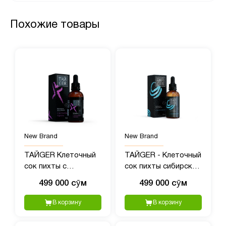
Похожие товары
New Brand
New Brand
ТАЙGER Клеточный
ТАЙGER - Клеточный
сок пихты с
сок пихты сибирской
экстрактом родиолы
с полипренолами, 50?
499 000 сӯм
499 000 сӯм
- 50 мл
мл
В корзину
В корзину