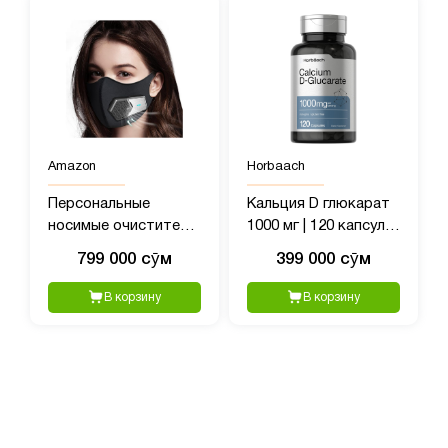
Amazon
Horbaach
Персональные
Кальция D глюкарат
носимые очистители
1000 мг | 120 капсул |
воздуха, переносной
Добавка без глютена
799 000 сӯм
399 000 сӯм
мини-очиститель
без ГМО
воздуха
В корзину
В корзину