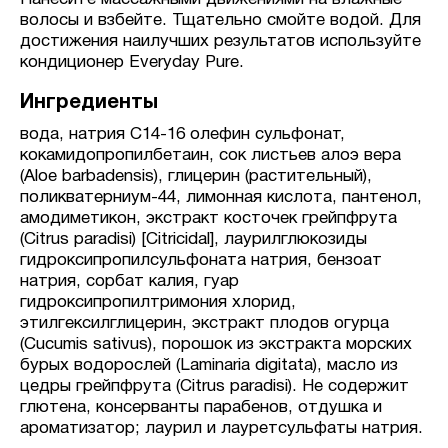
волосы и взбейте. Тщательно смойте водой. Для
достижения наилучших результатов используйте
кондиционер Everyday Pure.
Ингредиенты
вода, натрия С14-16 олефин сульфонат,
кокамидопропилбетаин, сок листьев алоэ вера
(Aloe barbadensis), глицерин (растительный),
поликватерниум-44, лимонная кислота, пантенол,
амодиметикон, экстракт косточек грейпфрута
(Citrus paradisi) [Citricidal], лаурилглюкозиды
гидроксипропилсульфоната натрия, бензоат
натрия, сорбат калия, гуар
гидроксипропилтримония хлорид,
этилгексилглицерин, экстракт плодов огурца
(Cucumis sativus), порошок из экстракта морских
бурых водорослей (Laminaria digitata), масло из
цедры грейпфрута (Citrus paradisi). Не содержит
глютена, консерванты парабенов, отдушка и
ароматизатор; лаурил и лауретсульфаты натрия.