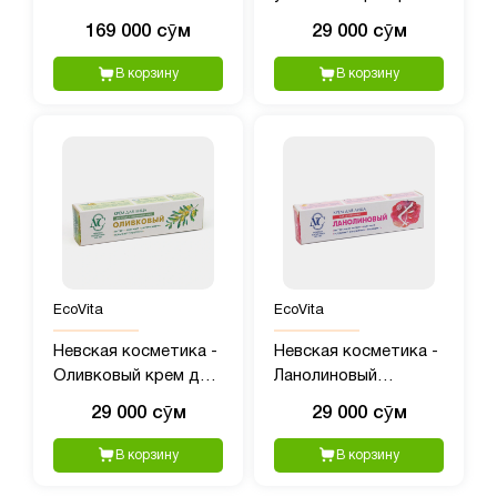
Клинический
для кожи с Алоэ, 40
169 000 сӯм
29 000 сӯм
роликовый
мл
антиперспирант
В корзину
В корзину
Prescription Strength,
1,20 унции
EcoVita
EcoVita
Невская косметика -
Невская косметика -
Оливковый крем для
Ланолиновый
лица, 40 мл
увлажняющий крем,
29 000 сӯм
29 000 сӯм
40 мл
В корзину
В корзину