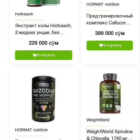
HORMAT nutrition
Horbaach
Предтренировочный
комплекс Cellucor
Экстракт колы Horbaach,
C4 (390 гр)
2 жидких унции, без
399 000 сӯм
спирта,
229 000 сӯм
В корзину
сверхконцентрированная
жидкая травяная
В корзину
добавка, вегетарианская,
без ГМО, без глютена
WeightWorld
HORMAT nutrition
WeightWorld Spirulina
& Chlorella, 1740 мг,