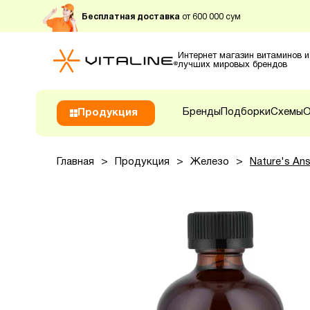
Бесплатная доставка
от 600 000 сум
Интернет магазин витаминов и
лучших мировых брендов
Бренды
Подборки
Схемы
О
Продукция
Главная
>
Продукция
>
Железо
>
Nature's Ans