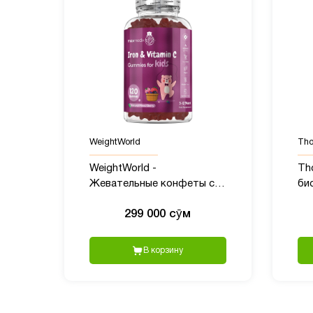
WeightWorld
Tho
WeightWorld -
Tho
Жевательные конфеты с
би
Железом и Витамином C
ка
299 000 сӯм
для детей, 120 шт
В корзину