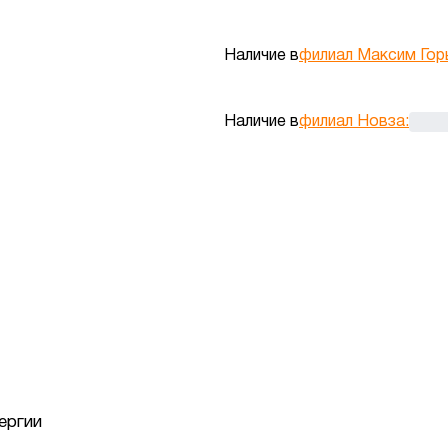
Наличие в
филиал Максим Гор
Наличие в
филиал Новза
:
ергии