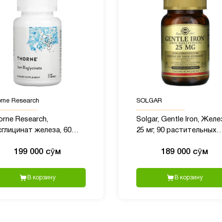
rne Research
SOLGAR
rne Research,
Solgar, Gentle Iron, Жел
сглицинат железа, 60
25 мг, 90 растительных
псул
капсул
199 000 сӯм
189 000 сӯм
В корзину
В корзину