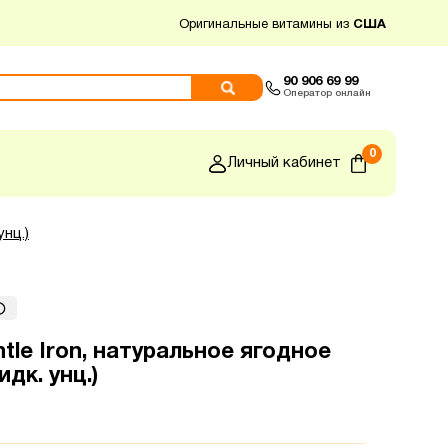
Оригинальные витамины из
США
90 906 69 99
Оператор онлайн
0
Личный кабинет
унц.)
ntle Iron, натуральное ягодное
идк. унц.)