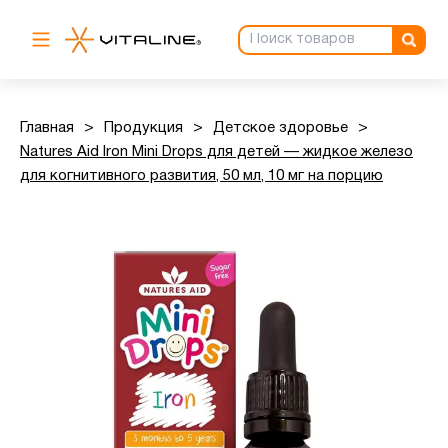
Главная
>
Продукция
>
Детское здоровье
>
Natures Aid Iron Mini Drops для детей — жидкое железо
для когнитивного развития, 50 мл, 10 мг на порцию