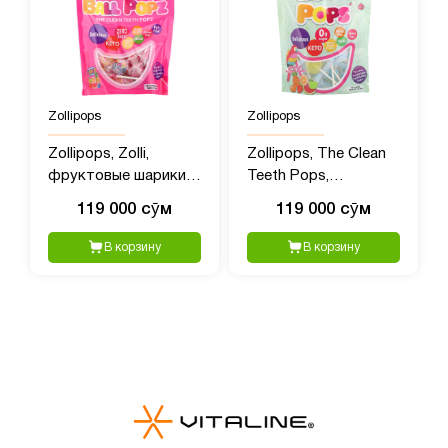
Zollipops
Zollipops
Zollipops, Zolli,
Zollipops, The Clean
фруктовые шарики,
Teeth Pops,
147 г (5,2 унции)
тропические
119 000 сӯм
119 000 сӯм
фрукты, 147 гр (5,2
унции)
В корзину
В корзину