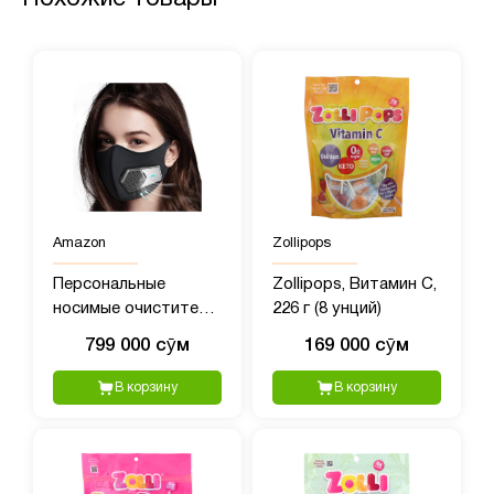
Amazon
Zollipops
Персональные
Zollipops, Витамин C,
носимые очистители
226 г (8 унций)
воздуха, переносной
799 000 сӯм
169 000 сӯм
мини-очиститель
воздуха
В корзину
В корзину