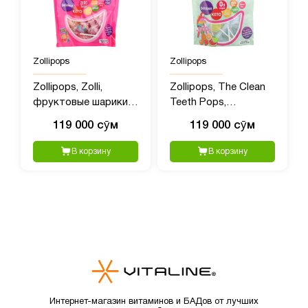
Zollipops
Zollipops
Zollipops, Zolli,
Zollipops, The Clean
фруктовые шарики,
Teeth Pops,
147 г (5,2 унции)
тропические
119 000 сӯм
119 000 сӯм
фрукты, 147 гр (5,2
унции)
В корзину
В корзину
Интернет-магазин витаминов и БАДов от лучших