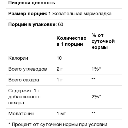
Пищевая ценность
Размер порции:
1 жевательная мармеладка
Порций в упаковке:
60
% от
Количество
суточной
в 1 порции
нормы
Калории
10
Всего углеводов
2 г
1%*
Всего сахара
1 г
**
Содержит 1 г
добавленного
2%*
сахара
Мелатонин
1 мг
**
* Процент от суточной нормы при условии