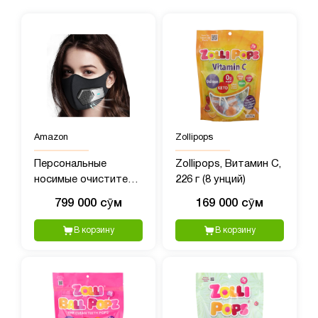
Amazon
Zollipops
Персональные
Zollipops, Витамин C,
носимые очистители
226 г (8 унций)
воздуха, переносной
799 000 сӯм
169 000 сӯм
мини-очиститель
воздуха
В корзину
В корзину