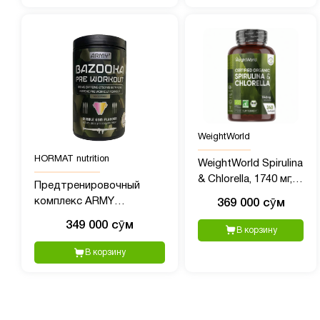
без ГМО, без глютена
WeightWorld
HORMAT nutrition
WeightWorld Spirulina
& Chlorella, 1740 мг,
Предтренировочный
240 капсул
комплекс ARMY
369 000 сӯм
BAZOOKA Pre-Workout 1,
349 000 сӯм
В корзину
40 порций, 380 гр пищвая
добавка
В корзину