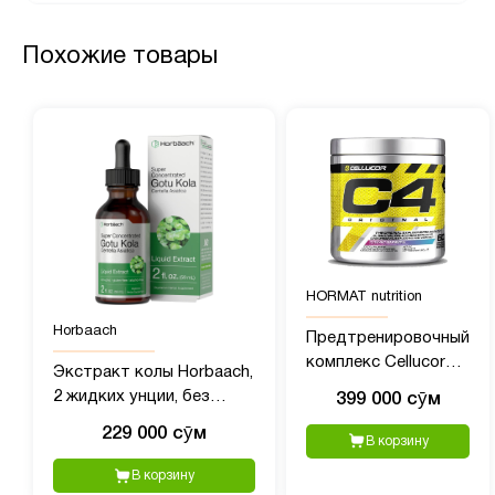
Похожие товары
HORMAT nutrition
Horbaach
Предтренировочный
комплекс Cellucor
Экстракт колы Horbaach,
C4 (390 гр)
2 жидких унции, без
399 000 сӯм
спирта,
229 000 сӯм
В корзину
сверхконцентрированная
жидкая травяная
В корзину
добавка, вегетарианская,