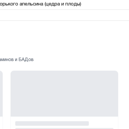
рького апельсина (цедра и плоды)
аминов и БАДов