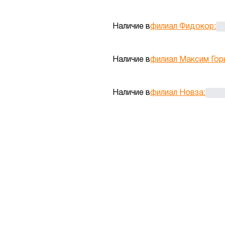
Наличие в
филиал Фидокор
:
Наличие в
филиал Максим Гор
Наличие в
филиал Новза
: