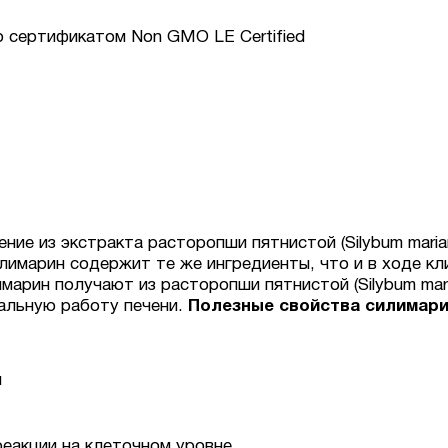
 сертификатом Non GMO LE Certified
ние из экстракта расторопши пятнистой (Silybum mari
имарин содержит те же ингредиенты, что и в ходе кл
марин получают из расторопши пятнистой (Silybum mar
альную работу печени.
Полезные свойства силимар
и
еакции на клеточном уровне