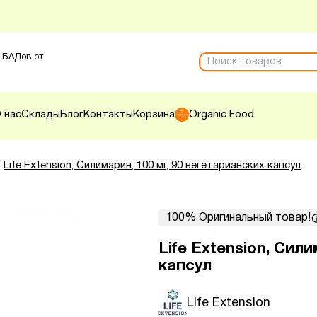
 БАДов от
 нас
Склады
Блог
Контакты
Корзина
Organic Food
Life Extension, Силимарин, 100 мг, 90 вегетарианских капсул
100% Оригинальный товар!
Life Extension, Сили
капсул
Life Extension