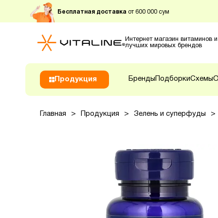
Бесплатная доставка
от 600 000 сум
Интернет магазин витаминов и
лучших мировых брендов
Бренды
Подборки
Схемы
О
Продукция
Главная
>
Продукция
>
Зелень и суперфуды
>