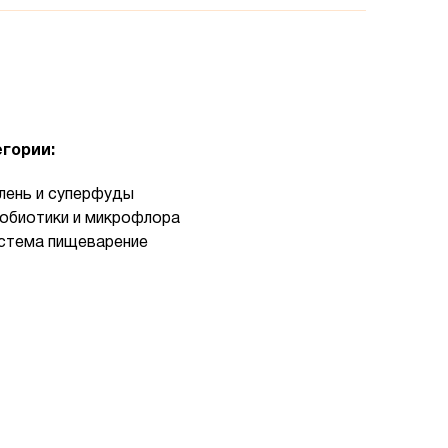
гории:
лень и суперфуды
обиотики и микрофлора
стема пищеварение