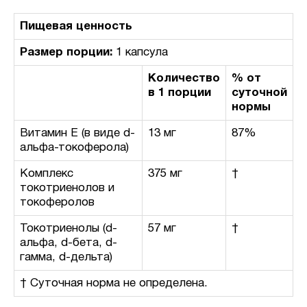
Пищевая ценность
Размер порции:
1 капсула
Количество
% от
в 1 порции
суточной
нормы
Витамин E (в виде d-
13 мг
87%
альфа-токоферола)
Комплекс
375 мг
†
токотриенолов и
токоферолов
Токотриенолы (d-
57 мг
†
альфа, d-бета, d-
гамма, d-дельта)
† Суточная норма не определена.