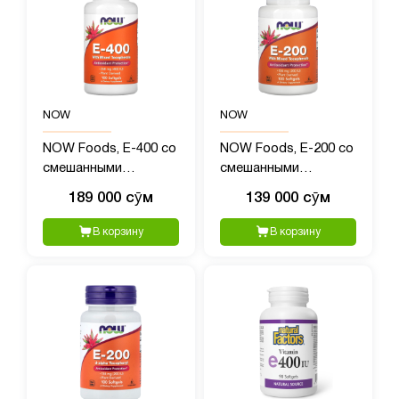
NOW
NOW
NOW Foods, E-400 со
NOW Foods, E-200 со
смешанными
смешанными
токоферолами, 268
токоферолами, 134
189 000 сӯм
139 000 сӯм
мг (400 МЕ), 100
мг (200 МЕ), 100
таблеток
таблеток
В корзину
В корзину