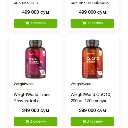
сок пихты с
сок пихты сибирской
экстрактом родиолы
с полипренолами, 50?
499 000 сӯм
499 000 сӯм
- 50 мл
мл
В корзину
В корзину
WeightWorld
WeightWorld
WeightWorld Trans
WeightWorld CoQ10,
Resveratrol с
200 мг, 120 капсул
Кверцетином, 550 мг,
349 000 сӯм
399 000 сӯм
120 капсул
В корзину
В корзину