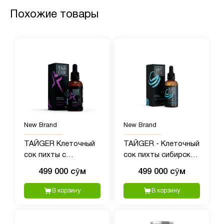
Похожие товары
New Brand
New Brand
ТАЙGER Клеточный
ТАЙGER - Клеточный
сок пихты с
сок пихты сибирской
экстрактом родиолы
с полипренолами, 50?
499 000 сӯм
499 000 сӯм
- 50 мл
мл
В корзину
В корзину