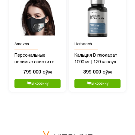
Amazon
Horbaach
Персональные
Кальция D глюкарат
носимые очистители
1000 мг | 120 капсул |
воздуха, переносной
Добавка без глютена
799 000 сӯм
399 000 сӯм
мини-очиститель
без ГМО
воздуха
В корзину
В корзину