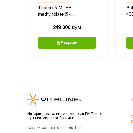
Thorne, 5-MTHF
Sol
methylfolate (5-
400
метилтетрагидрофолат), 1
249 000 сӯм
мг, 60 капсул
В корзину
ф
Интернет-магазин витаминов и БАДов от
ф
лучших мировых брендов
ф
График работы: с 9:00 до 19:00