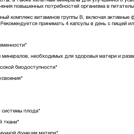
оты, а также хелатные минералы для улучшенного усв
нения повышенных потребностей организма в питатель
лный комплекс витаминов группы B, включая активные
. Рекомендуется принимать 4 капсулы в день с пищей ил
еменности*
и минералов, необходимых для здоровья матери и разв
сокой биодоступности*
усвоения*
 системы плода*
й ткани*
мунной функции матери*