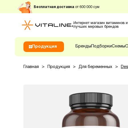
Бесплатная доставка
от 600 000 сум
Интернет магазин витаминов и
лучших мировых брендов
Бренды
Подборки
Схемы
О
Продукция
Главная
>
Продукция
>
Для беременных
>
Des