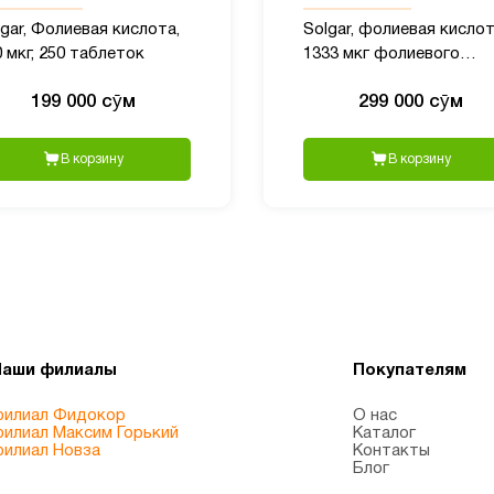
gar, Фолиевая кислота,
Solgar, фолиевая кислот
 мкг, 250 таблеток
1333 мкг фолиевого
эквивалента, 250 табле
199 000 сӯм
299 000 сӯм
В корзину
В корзину
Наши филиалы
Покупателям
илиал Фидокор
О нас
илиал Максим Горький
Каталог
илиал Новза
Контакты
Блог