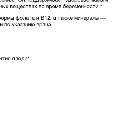
оения.* Он поддерживает здоровье мамы и
ных веществах во время беременности.*
 формы фолата и B12, а также минералы —
и по указанию врача.
ития плода*