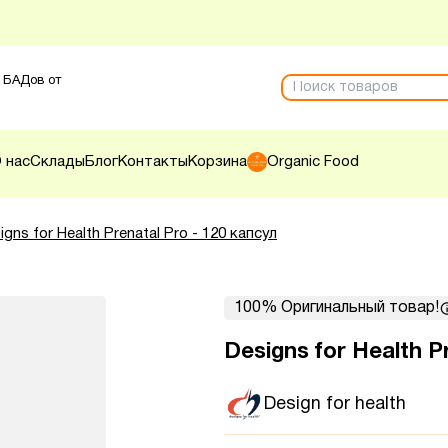
 БАДов от
 нас
Склады
Блог
Контакты
Корзина
Organic Food
igns for Health Prenatal Pro - 120 капсул
100% Оригинальный товар!
Designs for Health P
Design for health