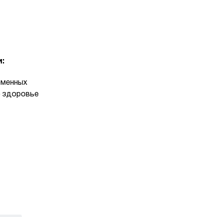
:
еменных
 здоровье