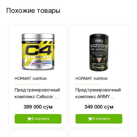
Похожие товары
HORMAT nutrition
HORMAT nutrition
Предтренировочный
Предтренировочный
комплекс Cellucor C4
комплекс ARMY
(390 гр)
BAZOOKA Pre-
399 000 сӯм
349 000 сӯм
Workout 1, 40 порций,
380 гр пищвая
В корзину
В корзину
добавка