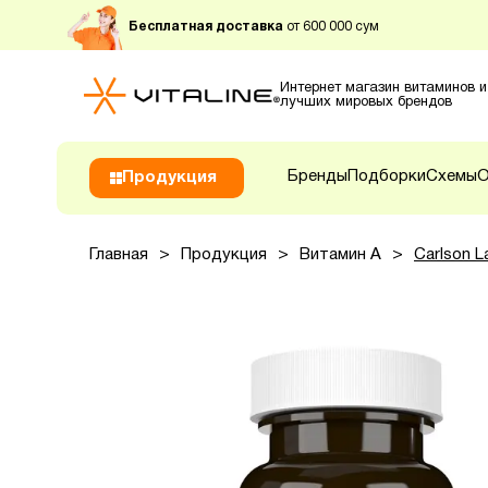
Бесплатная доставка
от 600 000 сум
Интернет магазин витаминов и
лучших мировых брендов
Бренды
Подборки
Схемы
О
Продукция
Главная
>
Продукция
>
Витамин А
>
Carlson L