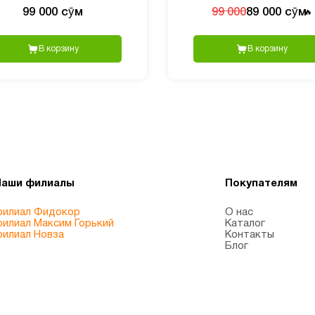
99 000 сӯм
89 000 сӯм
99 000
🔥
В корзину
В корзину
Наши филиалы
Покупателям
илиал Фидокор
О нас
илиал Максим Горький
Каталог
илиал Новза
Контакты
Блог