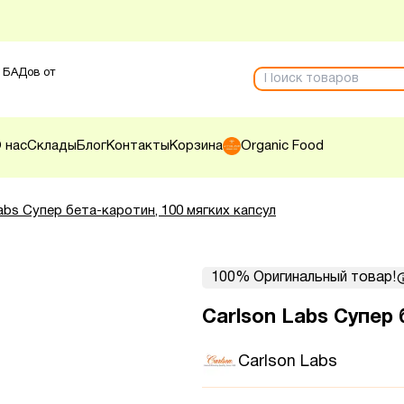
 БАДов от
 нас
Склады
Блог
Контакты
Корзина
Organic Food
abs Супер бета-каротин, 100 мягких капсул
100% Оригинальный товар!
Carlson Labs Супер 
Carlson Labs