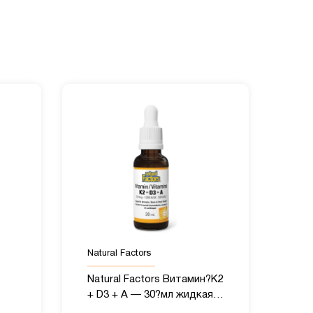
Natural Factors
Natural Factors Витамин?K2
+ D3 + A — 30?мл жидкая
добавка, 120 порций