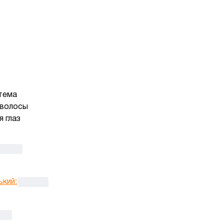
тема
 волосы
 глаз
ький
: