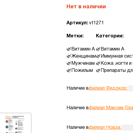
Нет в наличии
Артикул:
vt1271
Метки:
Категории:
Витамин А
Витамин А
Женщинам
Иммунная сис
Мужчинам
Кожа ,ногти и
Пожилым
Препараты для
Наличие в
филиал Фидокор
:
Наличие в
филиал Максим Гор
Наличие в
филиал Новза
: