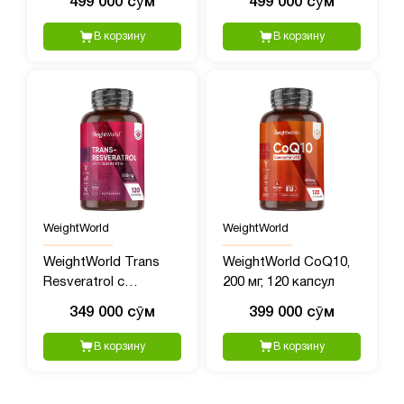
499 000 сӯм
499 000 сӯм
- 50 мл
мл
В корзину
В корзину
WeightWorld
WeightWorld
WeightWorld Trans
WeightWorld CoQ10,
Resveratrol с
200 мг, 120 капсул
Кверцетином, 550 мг,
349 000 сӯм
399 000 сӯм
120 капсул
В корзину
В корзину