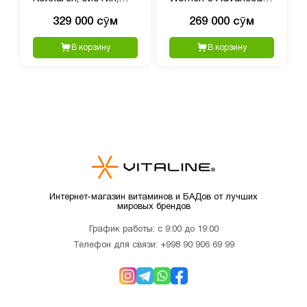
витамин С с
Multivitamin, Женский
329 000 сӯм
269 000 сӯм
гиалуроновой
улучшенный
кислотой, 60 капсул
мультивитаминный
В корзину
В корзину
комплекс, 60 капсул
Интернет-магазин витаминов и БАДов от лучших
мировых брендов
График работы: с 9:00 до 19:00
Телефон для связи:
+998 90 906 69 99