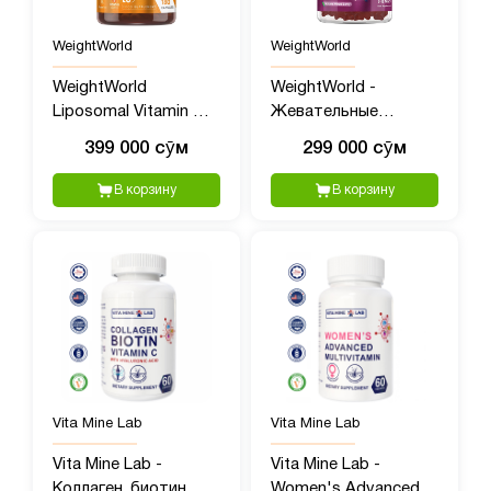
WeightWorld
WeightWorld
WeightWorld
WeightWorld -
Liposomal Vitamin C
Жевательные
(Липосомальный
конфеты с Железом
399 000 сӯм
299 000 сӯм
Витамин C), 1000 мг,
и Витамином C для
180 капсул
детей, 120 шт
В корзину
В корзину
Vita Mine Lab
Vita Mine Lab
Vita Mine Lab -
Vita Mine Lab -
Коллаген, биотин,
Women's Advanced