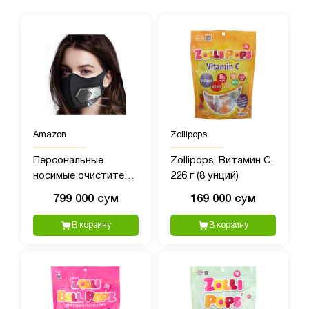
Amazon
Zollipops
Персональные
Zollipops, Витамин C,
носимые очистители
226 г (8 унций)
воздуха, переносной
799 000 сӯм
169 000 сӯм
мини-очиститель
воздуха
В корзину
В корзину