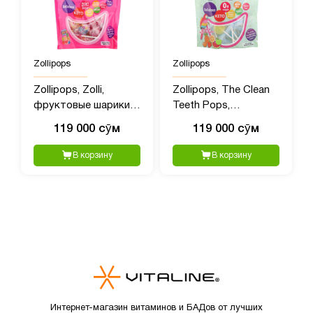
Zollipops
Zollipops
Zollipops, Zolli,
Zollipops, The Clean
фруктовые шарики,
Teeth Pops,
147 г (5,2 унции)
тропические
119 000 сӯм
119 000 сӯм
фрукты, 147 гр (5,2
унции)
В корзину
В корзину
Интернет-магазин витаминов и БАДов от лучших