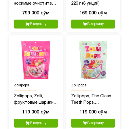
носимые очистители
226 г (8 унций)
воздуха, переносной
799 000 сӯм
169 000 сӯм
мини-очиститель
воздуха
В корзину
В корзину
Zollipops
Zollipops
Zollipops, Zolli,
Zollipops, The Clean
фруктовые шарики,
Teeth Pops,
147 г (5,2 унции)
тропические
119 000 сӯм
119 000 сӯм
фрукты, 147 гр (5,2
унции)
В корзину
В корзину