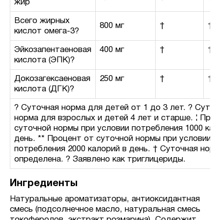
жир
Всего жирных
800 мг
†
†
кислот омега-3?
Эйкозапентаеновая
400 мг
†
†
кислота (ЭПК)?
Докозагексаеновая
250 мг
†
†
кислота (ДГК)?
? Суточная норма для детей от 1 до 3 лет. ? Суто
норма для взрослых и детей 4 лет и старше. ¦ Про
суточной нормы при условии потребления 1000 кал
день. ** Процент от суточной нормы при условии
потребления 2000 калорий в день. † Суточная норм
определена. ? Заявлено как триглицериды.
Ингредиенты
Натуральные ароматизаторы, антиоксидантная
смесь (подсолнечное масло, натуральная смесь
токоферолов, экстракт розмарина). Содержит