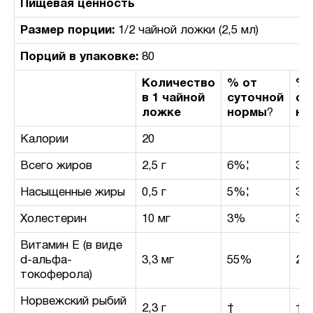
Пищевая ценность
Размер порции:
1/2 чайной ложки (2,5 мл)
Порций в упаковке:
80
Количество
% от
% 
в 1 чайной
суточной
су
ложке
нормы
?
но
Калории
20
Всего жиров
2,5 г
6%¦
3%
Насыщенные жиры
0,5 г
5%¦
3%
Холестерин
10 мг
3%
3
Витамин E (в виде
d-альфа-
3,3 мг
55%
22
токоферола)
Норвежский рыбий
2,3 г
†
†