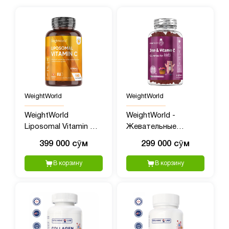
WeightWorld
WeightWorld
WeightWorld
WeightWorld -
Liposomal Vitamin C
Жевательные
(Липосомальный
конфеты с Железом
399 000 сӯм
299 000 сӯм
Витамин C), 1000 мг,
и Витамином C для
180 капсул
детей, 120 шт
В корзину
В корзину