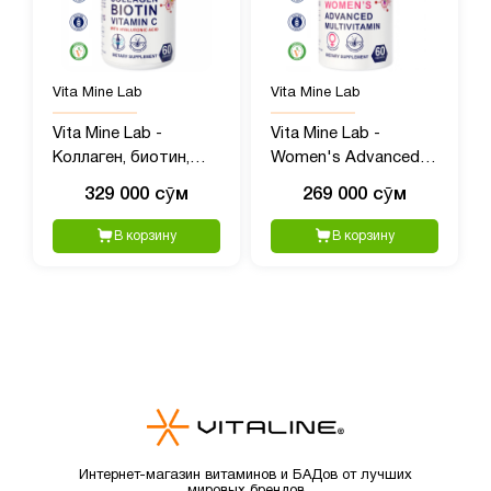
Vita Mine Lab
Vita Mine Lab
Vita Mine Lab -
Vita Mine Lab -
Коллаген, биотин,
Women's Advanced
витамин С с
Multivitamin, Женский
329 000 сӯм
269 000 сӯм
гиалуроновой
улучшенный
кислотой, 60 капсул
мультивитаминный
В корзину
В корзину
комплекс, 60 капсул
Интернет-магазин витаминов и БАДов от лучших