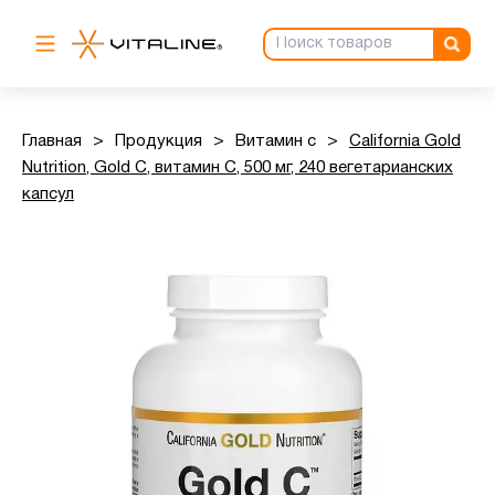
Главная
>
Продукция
>
Витамин с
>
California Gold
Nutrition, Gold C, витамин C, 500 мг, 240 вегетарианских
капсул