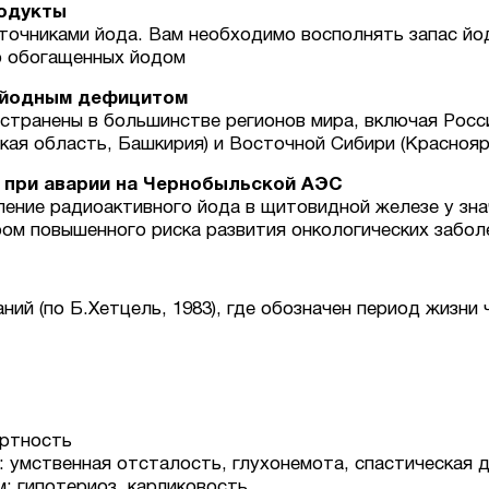
родукты
точниками йода. Вам необходимо восполнять запас йод
о обогащенных йодом
 йодным дефицитом
странены в большинстве регионов мира, включая Рос
ая область, Башкирия) и Восточной Сибири (Красноярс
 при аварии на Чернобыльской АЭС
ение радиоактивного йода в щитовидной железе у зна
ром повышенного риска развития онкологических забол
ий (по Б.Хетцель, 1983), где обозначен период жизни
ертность
 умственная отсталость, глухонемота, спастическая д
: гипотериоз, карликовость