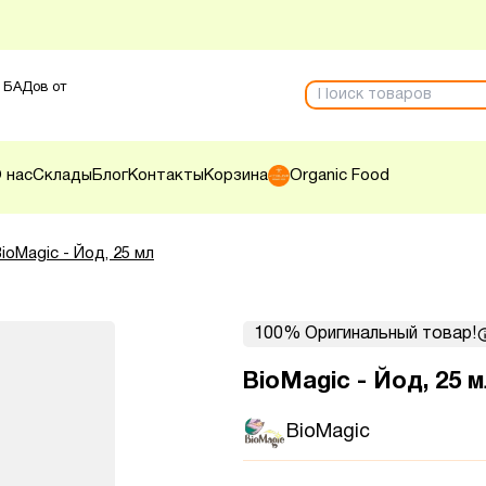
 БАДов от
 нас
Склады
Блог
Контакты
Корзина
Organic Food
ioMagic - Йод, 25 мл
100% Оригинальный товар!
BioMagic - Йод, 25 м
BioMagic