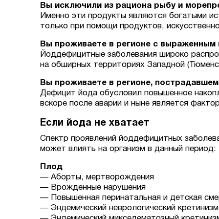
Вы исключили из рациона рыбу и мореп
Именно эти продукты являются богатыми ис
только при помощи продуктов, искусственн
Вы проживаете в регионе с выраженным
Йоддефицитные заболевания широко распро
на обширных территориях Западной (Тюменск
Вы проживаете в регионе, пострадавшем
Дефицит йода обусловил повышенное накопл
вскоре после аварии и ныне является факто
Если йода не хватает
Спектр проявлений йоддефицитных заболеван
может влиять на организм в данный период:
Плод
— Аборты, мертворождения
— Врожденные нарушения
— Повышенная перинатальная и детская см
— Эндемический неврологический кретинизм:
— Эндемический микседематозный кретинизм