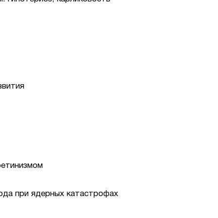
звития
ретинизмом
ода при ядерных катастрофах