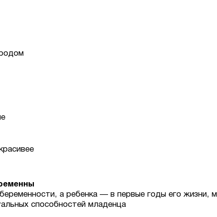
ородом
ше
 красивее
еременны
 беременности, а ребенка — в первые годы его жизни,
уальных способностей младенца