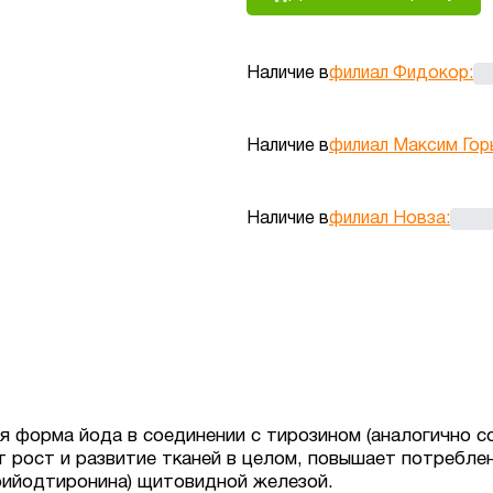
Наличие в
филиал Фидокор
:
Наличие в
филиал Максим Гор
Наличие в
филиал Новза
:
 форма йода в соединении с тирозином (аналогично с
т рост и развитие тканей в целом, повышает потребле
рийодтиронина) щитовидной железой.