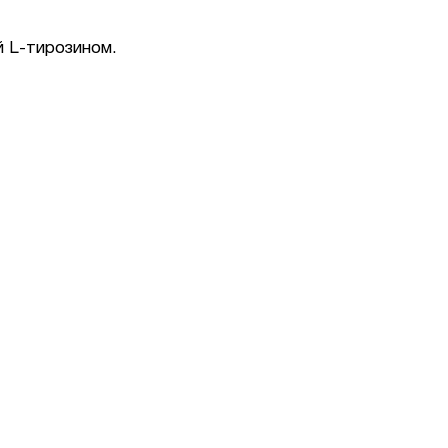
й L-тирозином.