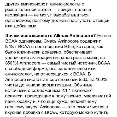
других аминокислот, аминокислоты с
разветвленной цепью — лейцин, валин и
изолейцин — не могут вырабатываться
организмом, поэтому должны поступать с пищей
или добавками.
Зачем использовать Allmax Aminocore?
Не все
BCAA одинаковы. Смесь Aminocore содержит
8,18 г BCAA в соотношении 9:6:5, которое, как
было клинически доказано, обеспечивает
увеличение активации сигналов роста мышц на
350%! Aminocore — самый чистый источник BCAA
в свободной форме, без наполнителей или
аминокислот, не относящихся к BCAA. В
Aminocore кислоты в соотношении 9:6:5 на 100%
чисты до начала ароматизации. Обычные
источники с содержанием 2:1:1 включают
примеси, приводящие к помутнению, маслянистой
пене, осадку и, что еще хуже, неприятному
горькому вкусу! Aminocore — это самая чистая и
вкусная добавка с BCAA, которую можно купить