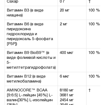
Сахар
0 г
†
Витамин В3 (в виде
20 мг
100 %
ниацина)
Витамин B6 (в виде
2 мг
100 %
пиридоксина
гидрохлорида и
пиридоксаль 5-фосфата
[P5P])
Витамин B9 BioB9™ (в
400 мкг
100 %
виде фолиевой кислоты и
5-
метилтетрагидрофолата)
Витамин В12 (в виде
6 мкг
100 %
метилкобаламина)
AMINOCORE™ BCAA
8180 мг
†
[9:6:5] L-лейцин [45%] L-
3681 мг
валин[30%] L-изолейцин
2454 мг