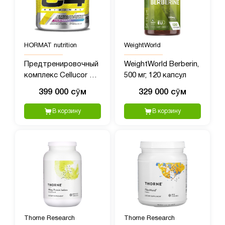
HORMAT nutrition
WeightWorld
Предтренировочный
WeightWorld Berberin,
комплекс Cellucor C4
500 мг, 120 капсул
(390 гр)
399 000 сӯм
329 000 сӯм
В корзину
В корзину
Thorne Research
Thorne Research