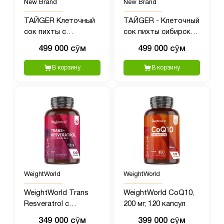
New Brand
New Brand
ТАЙGER Клеточный
ТАЙGER - Клеточный
сок пихты с
сок пихты сибирской
экстрактом родиолы
с полипренолами, 50?
499 000 сӯм
499 000 сӯм
- 50 мл
мл
В корзину
В корзину
WeightWorld
WeightWorld
WeightWorld Trans
WeightWorld CoQ10,
Resveratrol с
200 мг, 120 капсул
Кверцетином, 550 мг,
349 000 сӯм
399 000 сӯм