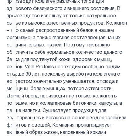
производит коллаген различных типов для
Женщинам
8
здорового физического и внешнего состояния. В
производстве используют только натуральное
сырье из высококачественных продуктов. Коллаген
Кожа
13
– это самый распространенный белок в нашем
организме, а также главная составляющая наших
соединительных тканей. Поэтому так важно
Коллагены
15
обеспечить себе нормальное количество данного
белка для подтянутой кожи, здоровых мышц,
Красота
2
связок. Vital Proteins необходим особенно людям
старше 30 лет, поскольку выработка коллагена с
возрастом значительно уменьшается, отсюда и
Мужчинам
8
морщины, боли в мышцах, потеря активности.
Данный бренд производит не только коллаген в
порошке, но и коллагеновые батончики, капсулы, а
ногти и
15
также напитки. Существует продукция для
волосы
вегетарианцев и веганов на основе водорослей или
фруктов и овощей. Компания пропагандирует
Пожилым
4
активный образ жизни, наполненный яркими