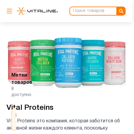
Метки
товаров
8
доступно
Vital Proteins
Все
15
Vital Proteins это компания, которая заботится об
товары
активной жизни каждого клиента, поскольку