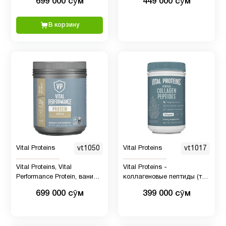
699 000 сӯм
449 000 сӯм
В корзину
Vital Proteins
vt1050
Vital Proteins
vt1017
Vital Proteins, Vital
Vital Proteins -
Performance Protein, ваниль,
коллагеновые пептиды (тип
761 г
I, III), порошковая добавка
699 000 сӯм
399 000 сӯм
для кожи, волос, ногтей и
суставов, без ГМО, без
молочных продуктов и
глютена, 0,71 унции на