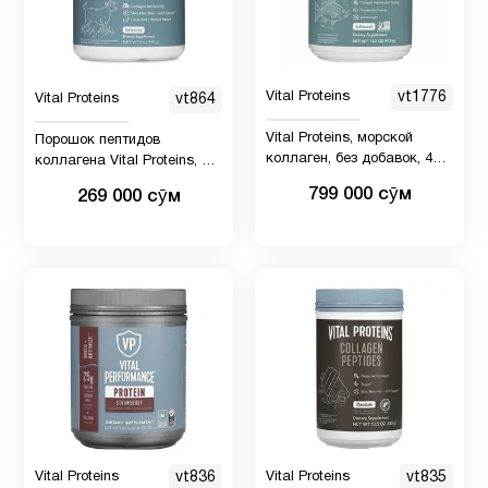
Vital Proteins
vt1776
Vital Proteins
vt864
Vital Proteins, морской
Порошок пептидов
коллаген, без добавок, 413
коллагена Vital Proteins, 5
г
унций, упаковка из 1 шт.,
799 000 сӯм
269 000 сӯм
способствует здоровью
волос, ногтей, кожи, костей
и суставов, без вкуса
Vital Proteins
vt836
Vital Proteins
vt835