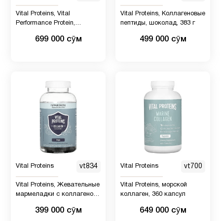
Vital Proteins, Vital
Vital Proteins, Коллагеновые
Performance Protein,
пептиды, шоколад, 383 г
клубника, 761 г
699 000 сӯм
499 000 сӯм
Vital Proteins
vt834
Vital Proteins
vt700
Vital Proteins, Жевательные
Vital Proteins, морской
мармеладки с коллагеном,
коллаген, 360 капсул
виноград, 120 жевательных
399 000 сӯм
649 000 сӯм
таблеток