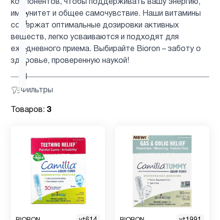
компонентов, чтобы поддерживать вашу энергию,
Для
иммунитет и общее самочувствие. Наши витамины
3
младенцев
содержат оптимальные дозировки активных
веществ, легко усваиваются и подходят для
ежедневного приема. Выбирайте Bioron – заботу о
Уход за
здоровье, проверенную наукой!
полостью
1
рта
Фильтры
Товаров:
3
BIORON
BIORON