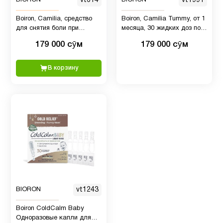
vt614
vt1991
Boiron, Camilia, средство
Boiron, Camilia Tummy, от 1
для снятия боли при
месяца, 30 жидких доз по 1
прорезывании зубов, для
мл
179 000 сӯм
179 000 сӯм
младенцев от 1 месяца, 30
отмеренных жидких доз, 1
мл
В корзину
BIORON
vt1243
Boiron ColdCalm Baby
Одноразовые капли для