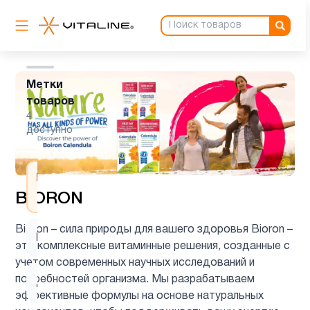
Метки
товаров
4
доступно
Все
3
товары
BIORON
Bioron – сила природы для вашего здоровья Bioron –
Boiron
2
это комплексные витаминные решения, созданные с
учетом современных научных исследований и
потребностей организма. Мы разрабатываем
Детям
3
эффективные формулы на основе натуральных