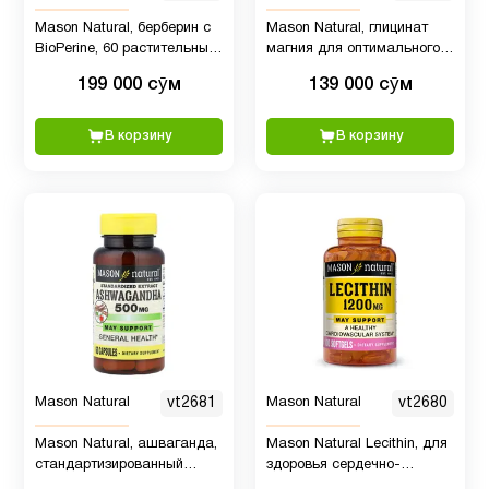
Mason Natural, берберин с
Mason Natural, глицинат
BioPerine, 60 растительных
магния для оптимального
капсул
усвоения с BioPerine, 60
199 000 сӯм
139 000 сӯм
капсул
В корзину
В корзину
Mason Natural
vt2681
Mason Natural
vt2680
Mason Natural, ашваганда,
Mason Natural Lecithin, для
стандартизированный
здоровья сердечно-
экстракт, 500 мг, 60 капсул
сосудистой системы, 1200