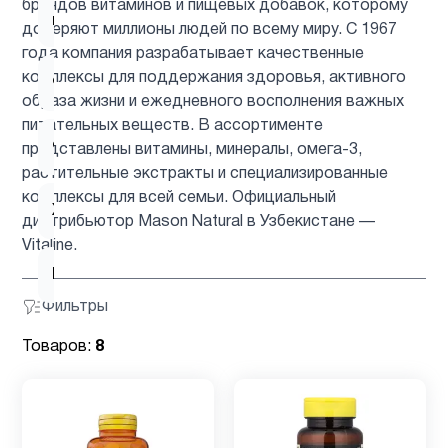
брендов витаминов и пищевых добавок, которому
1
питание
доверяют миллионы людей по всему миру. С 1967
года компания разрабатывает качественные
комплексы для поддержания здоровья, активного
Фосфатидилхолин
1
образа жизни и ежедневного восполнения важных
питательных веществ. В ассортименте
Фосфолипиды
1
представлены витамины, минералы, омега-3,
растительные экстракты и специализированные
комплексы для всей семьи. Официальный
Хром
1
дистрибьютор Mason Natural в Узбекистане —
Vitaline.
Цинк
2
Фильтры
Товаров:
8