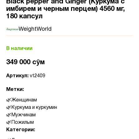
Black pepper and Ginger (Куркума с
имбирем и черным перцем) 4560 мг,
180 капсул
WeightWorld
В наличии
349 000 сӯм
Артикул:
vt2409
Метки:
Женщинам
Куркума и куркумин
Мужчинам
Пожилым
Категории: