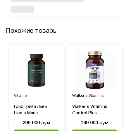
Похожие товары
Vitaline
Walker's Vitamins
Гриб Грива Льва,
Walker's Vitamins
Lion's Mane
Control Plus —
Mushroom, Mind Shi,
комплекс для
299 000 сӯм
169 000 сӯм
1000 мг, 60 капсул
гормонального