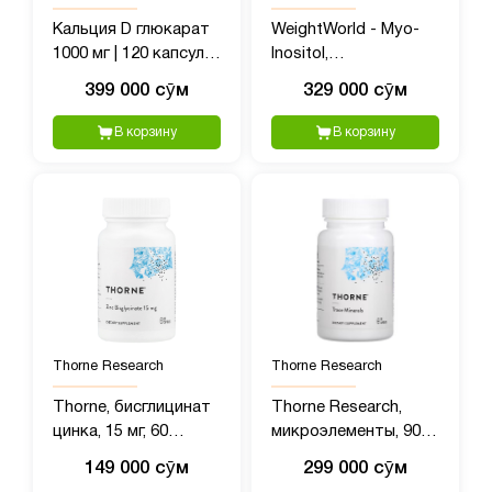
Кальция D глюкарат
WeightWorld - Myo-
1000 мг | 120 капсул |
Inositol,
Добавка без глютена
Мультивитамины для
399 000 сӯм
329 000 сӯм
без ГМО
женщин с Мио
Инозитолом, 4000 мг,
В корзину
В корзину
120 таблеток
Thorne Research
Thorne Research
Thorne, бисглицинат
Thorne Research,
цинка, 15 мг, 60
микроэлементы, 90
капсул
капсул
149 000 сӯм
299 000 сӯм