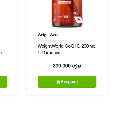
WeightWorld
WeightWorld CoQ10, 200 мг,
ом,
120 капсул
399 000 сӯм
В корзину