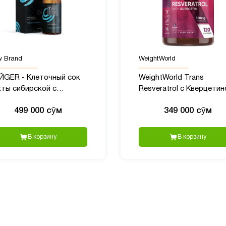
 Brand
WeightWorld
ЙGER - Клеточный сок
WeightWorld Trans
хты сибирской с
Resveratrol с Кверцетин
липренолами, 50?мл
550 мг, 120 капсул
499 000 сӯм
349 000 сӯм
В корзину
В корзину