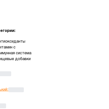
егории:
нтиоксиданты
итамин с
ммунная система
ищевые добавки
ький
: