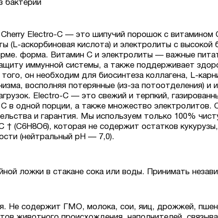
з бактерий
c® Cherry Electro-C — это шипучий порошок с витамино
ы (L-аскорбиновая кислота) и электролиты с высокой 
форме. форма. Витамин С и электролиты — важные пита
ащиту иммунной системы, а также поддерживает здоро
е того, он необходим для биосинтеза коллагена, L-ка
изма, восполняя потерянные (из-за потоотделения) и и
грузок. Electro-C — это свежий и терпкий, газирован
C в одной порции, а также множество электролитов. C
ельства и гарантия. Мы используем только 100% чист
† (C6H8O6), которая не содержит остатков кукурузы,
сти (нейтральный pH — 7,0).
йной ложки в стакане сока или воды. Принимать незав
. Не содержит ГМО, молока, сои, яиц, дрожжей, пшени
нтов животного происхождения, наполнителей, связыв