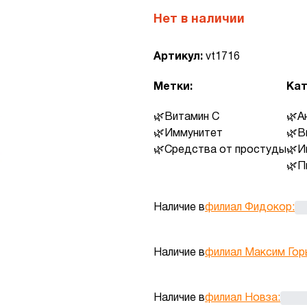
Нет в наличии
Артикул:
vt1716
Метки:
Кат
Витамин C
А
Иммунитет
В
Средства от простуды
И
П
Наличие в
филиал Фидокор
:
Наличие в
филиал Максим Гор
Наличие в
филиал Новза
: