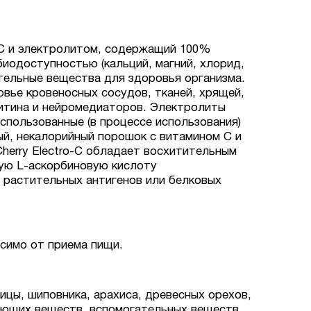
м С и электролитом, содержащий 100%
биодоступностью (кальций, магний, хлорид,
тельные вещества для здоровья организма.
вье кровеносных сосудов, тканей, хрящей,
рнитина и нейромедиаторов. Электролиты
спользованные (в процессе использования)
ный, некалорийный порошок с витамином C и
herry Electro-C обладает восхитительным
ую L-аскорбиновую кислоту
 растительных антигенов или белковых
исимо от приема пищи.
цы, шиповника, арахиса, древесных орехов,
ающих веществ, вспомогательных веществ,