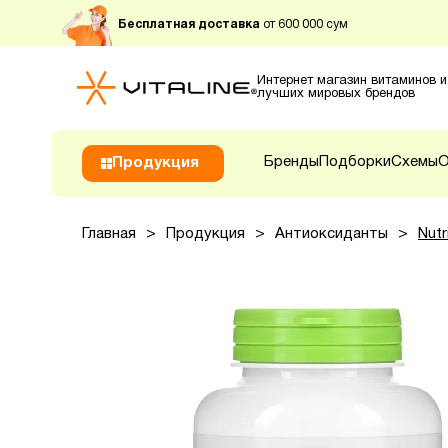
Бесплатная доставка
от 600 000 сум
Интернет магазин витаминов и
лучших мировых брендов
Бренды
Подборки
Схемы
О
Продукция
Главная
>
Продукция
>
Антиоксиданты
>
Nutr