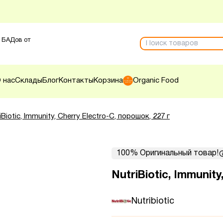
 БАДов от
 нас
Склады
Блог
Контакты
Корзина
Organic Food
iBiotic, Immunity, Cherry Electro-C, порошок, 227 г
100% Оригинальный товар!
NutriBiotic, Immunity
Nutribiotic