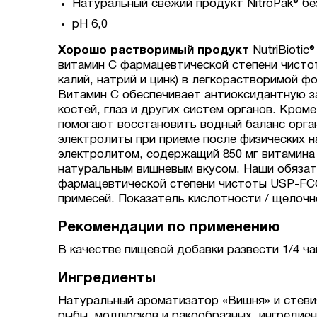
Натуральный свежий продукт NitroPak® бе
pH 6,0
Хорошо растворимый продукт
NutriBioti
витамин С фармацевтической степени чистот
калий, натрий и цинк) в легкорастворимой 
Витамин С обеспечивает антиоксидантную з
костей, глаз и других систем органов. Кром
помогают восстановить водный баланс орган
электролиты при приеме после физических на
электролитом, содержащий 850 мг витамина 
натуральным вишневым вкусом. Наши обязат
фармацевтической степени чистоты USP-FCC 
примесей. Показатель кислотности / щелочно
Рекомендации по применению
В качестве пищевой добавки развести 1/4 ча
Ингредиенты
Натуральный ароматизатор «Вишня» и стевия
рыбы, моллюсков и ракообразных, ингредие