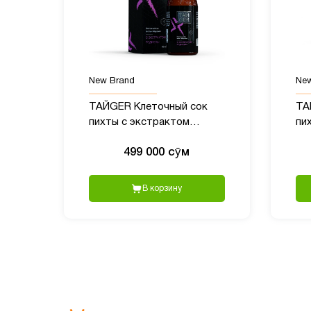
New Brand
New
ТАЙGER Клеточный сок
ТА
пихты с экстрактом
пи
родиолы - 50 мл
по
499 000 сӯм
В корзину