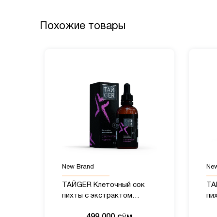
Похожие товары
New Brand
New
ТАЙGER Клеточный сок
ТА
пихты с экстрактом
пи
родиолы - 50 мл
по
499 000 сӯм