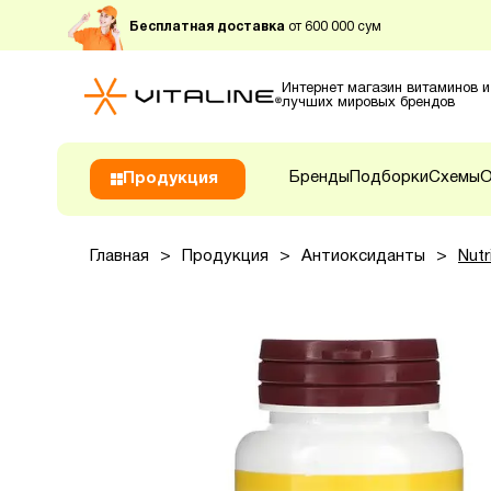
Бесплатная доставка
от 600 000 сум
Интернет магазин витаминов и
лучших мировых брендов
Бренды
Подборки
Схемы
О
Продукция
Главная
>
Продукция
>
Антиоксиданты
>
Nutr