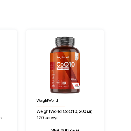
WeightWorld
WeightWorld CoQ10, 200 мг,
ом,
120 капсул
399 000 сӯм