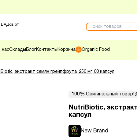
 БАДов от
 нас
Склады
Блог
Контакты
Корзина
Organic Food
iBiotic, экстракт семян грейпфрута, 250 мг, 60 капсул
100% Оригинальный товар!
NutriBiotic, экстрак
капсул
New Brand