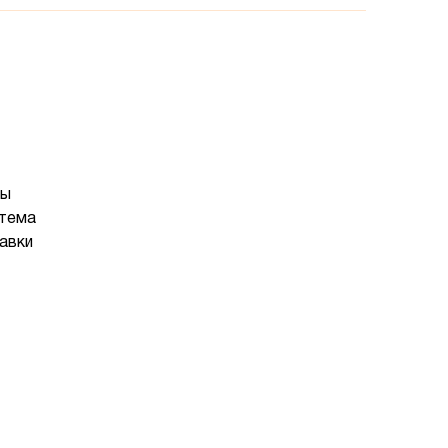
ты
стема
авки