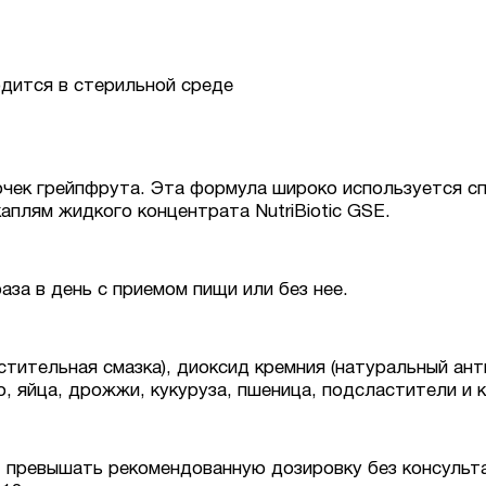
одится в стерильной среде
точек грейпфрута. Эта формула широко используется с
аплям жидкого концентрата NutriBiotic GSE.
аза в день с приемом пищи или без нее.
стительная смазка), диоксид кремния (натуральный ан
, яйца, дрожжи, кукуруза, пшеница, подсластители и 
т превышать рекомендованную дозировку без консульт