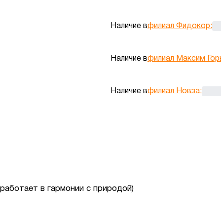
Наличие в
филиал Фидокор
:
Наличие в
филиал Максим Гор
Наличие в
филиал Новза
:
а работает в гармонии с природой)