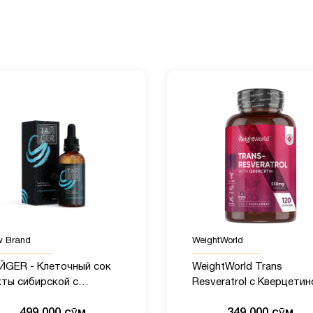
 Brand
WeightWorld
ЙGER - Клеточный сок
WeightWorld Trans
хты сибирской с
Resveratrol с Кверцетин
липренолами, 50?мл
550 мг, 120 капсул
499 000 сӯм
349 000 сӯм