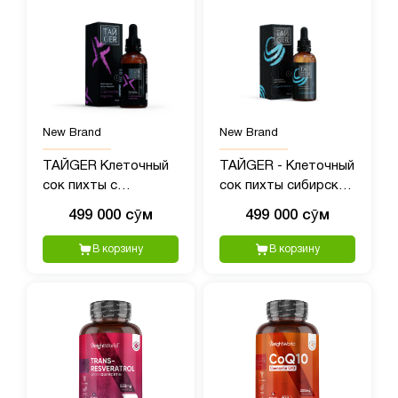
New Brand
New Brand
ТАЙGER Клеточный
ТАЙGER - Клеточный
сок пихты с
сок пихты сибирской
экстрактом родиолы
с полипренолами, 50?
499 000 сӯм
499 000 сӯм
- 50 мл
мл
В корзину
В корзину