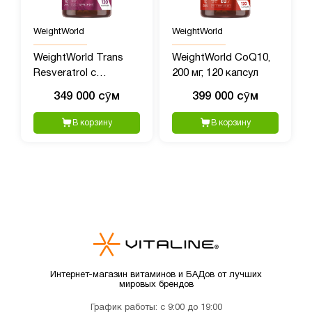
WeightWorld
WeightWorld
WeightWorld Trans
WeightWorld CoQ10,
Resveratrol с
200 мг, 120 капсул
Кверцетином, 550 мг,
349 000 сӯм
399 000 сӯм
120 капсул
В корзину
В корзину
Интернет-магазин витаминов и БАДов от лучших
мировых брендов
График работы: с 9:00 до 19:00