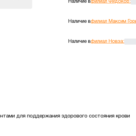
Наличие в
филиал Фидокор
:
Наличие в
филиал Максим Гор
Наличие в
филиал Новза
:
нтами для поддержания здорового состояния крови