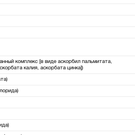
нный комплекс [в виде аскорбил пальмитата,
скорбата калия, аскорбата цинка])
та)
хлорида)
ида)