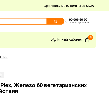
Оригинальные витамины из
США
90 906 69 99
Оператор онлайн
0
Личный кабинет
ствия
-Plex, Железо 60 вегетарианских
йствия