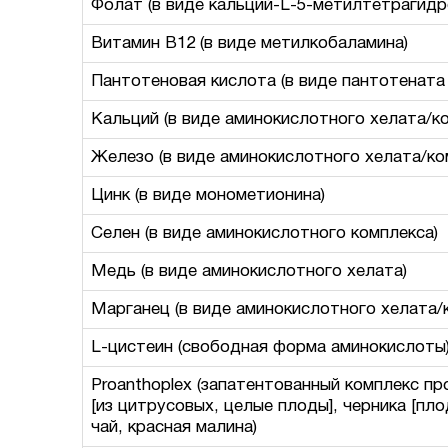
Фолат (в виде кальций-L-5-метилтетрагид
Витамин B12 (в виде метилкобаламина)
Пантотеновая кислота (в виде пантотената
Кальций (в виде аминокислотного хелата/к
Железо (в виде аминокислотного хелата/ко
Цинк (в виде монометионина)
Селен (в виде аминокислотного комплекса)
Медь (в виде аминокислотного хелата)
Марганец (в виде аминокислотного хелата/
L-цистеин (свободная форма аминокислоты
Proanthoplex (запатентованный комплекс 
[из цитрусовых, целые плоды], черника [плод
чай, красная малина)