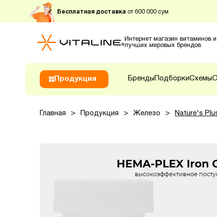
Бесплатная доставка
от 600 000 сум
Интернет магазин витаминов и
лучших мировых брендов
Бренды
Подборки
Схемы
О
Продукция
Главная
>
Продукция
>
Железо
>
Nature's Pl