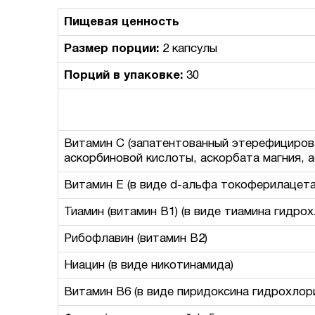
Пищевая ценность
Размер порции:
2 капсулы
Порций в упаковке:
30
Витамин C (запатентованный этерефицирова
аскорбиновой кислоты, аскорбата магния, а
Витамин E (в виде d-альфа токоферилацета
Тиамин (витамин B1) (в виде тиамина гидро
Рибофлавин (витамин B2)
Ниацин (в виде никотинамида)
Витамин B6 (в виде пиридоксина гидрохлор