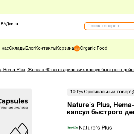
 БАДов от
 нас
Склады
Блог
Контакты
Корзина
Organic Food
us, Hema-Plex, Железо 60 вегетарианских капсул быстрого дей
100% Оригинальный товар!
Nature's Plus, Hema
капсул быстрого де
Nature's Plus