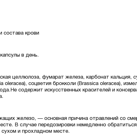
и состава крови
капсулы в день.
кая целлюлоза, фумарат железа, карбонат кальция, с
a oleracea), соцветия брокколи (Brassica oleracea), из
вода.Не содержит искусственных красителей и консер
а.
жащих железо, — основная причина отравлений со сме
есте. В случае передозировки немедленно обратиться 
в сухом и прохладном месте.