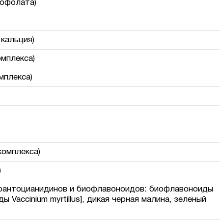
рофолата)
 кальция)
омплекса)
мплекса)
комплекса)
)
проантоцианидинов и биофлавоноидов: биофлавоноиды
ы Vaccinium myrtillus], дикая черная малина, зеленый