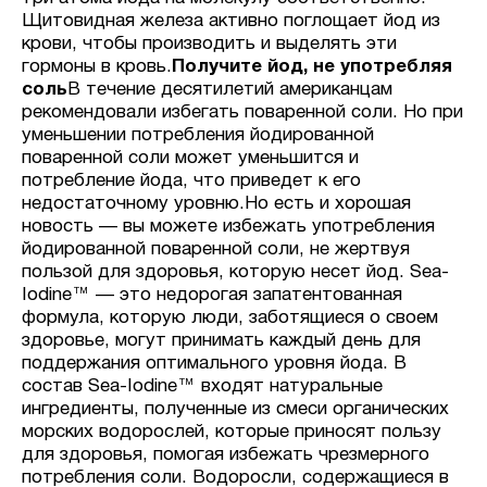
Щитовидная железа активно поглощает йод из
крови, чтобы производить и выделять эти
гормоны в кровь.
Получите йод, не употребляя
соль
В течение десятилетий американцам
рекомендовали избегать поваренной соли. Но при
уменьшении потребления йодированной
поваренной соли может уменьшится и
потребление йода, что приведет к его
недостаточному уровню.Но есть и хорошая
новость — вы можете избежать употребления
йодированной поваренной соли, не жертвуя
пользой для здоровья, которую несет йод. Sea-
Iodine™ — это недорогая запатентованная
формула, которую люди, заботящиеся о своем
здоровье, могут принимать каждый день для
поддержания оптимального уровня йода. В
состав Sea-Iodine™ входят натуральные
ингредиенты, полученные из смеси органических
морских водорослей, которые приносят пользу
для здоровья, помогая избежать чрезмерного
потребления соли. Водоросли, содержащиеся в