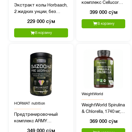
комплекс Cellucor
Экстракт колы Horbaach,
C4 (390 гр)
2 жидких унции, без
399 000 сӯм
спирта,
229 000 сӯм
В корзину
сверхконцентрированная
жидкая травяная
В корзину
добавка, вегетарианская,
без ГМО, без глютена
WeightWorld
HORMAT nutrition
WeightWorld Spirulina
& Chlorella, 1740 мг,
Предтренировочный
240 капсул
комплекс ARMY
369 000 сӯм
BAZOOKA Pre-Workout 1,
349 000 сӯм