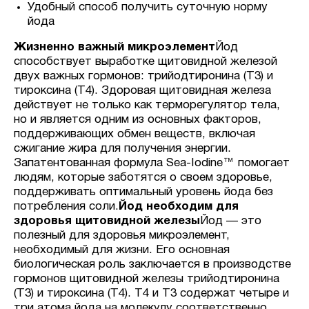
Удобный способ получить суточную норму
йода
Жизненно важный микроэлемент
Йод
способствует выработке щитовидной железой
двух важных гормонов: трийодтиронина (T3) и
тироксина (T4). Здоровая щитовидная железа
действует не только как терморегулятор тела,
но и является одним из основных факторов,
поддерживающих обмен веществ, включая
сжигание жира для получения энергии.
Запатентованная формула Sea-Iodine™ помогает
людям, которые заботятся о своем здоровье,
поддерживать оптимальный уровень йода без
потребления соли.
Йод необходим для
здоровья щитовидной железы
Йод — это
полезный для здоровья микроэлемент,
необходимый для жизни. Его основная
биологическая роль заключается в производстве
гормонов щитовидной железы трийодтиронина
(Т3) и тироксина (Т4). Т4 и Т3 содержат четыре и
три атома йода на молекулу соответственно.