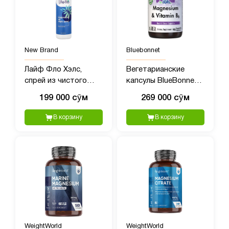
New Brand
Bluebonnet
Лайф Фло Хэлс,
Вегетарианские
спрей из чистого
капсулы BlueBonnet
магниевого масла,
Magnesium Plus B-6,
199 000 сӯм
269 000 сӯм
237 мл
90 шт.
В корзину
В корзину
WeightWorld
WeightWorld