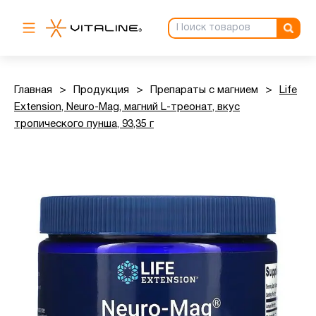
Главная
>
Продукция
>
Препараты с магнием
>
Life
Extension, Neuro-Mag, магний L-треонат, вкус
тропического пунша, 93,35 г