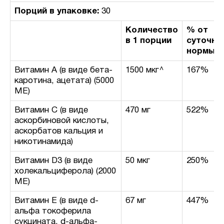
Порций в упаковке:
30
Количество
% от
в 1 порции
суточно
нормы
Витамин A (в виде бета-
1500 мкг^
167%
каротина, ацетата) (5000
МЕ)
Витамин С (в виде
470 мг
522%
аскорбиновой кислоты,
аскорбатов кальция и
никотинамида)
Витамин D3 (в виде
50 мкг
250%
холекальциферола) (2000
МЕ)
Витамин E (в виде d-
67 мг
447%
альфа токоферила
сукцината, d-альфа-