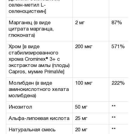
селен-метил L-
селеноцистеин]
Марганец (в виде
2 мг
87%
цитрата марганца,
глюконата)
Хром [в виде
200 мкг
571%
стабилизированного
хрома Crominex® 3+ с
экстрактом амлы (плоды)
Capros, мумие PrimaVie]
Молибден (в виде
100 мкг
222%
аминокислотного хелата
молибдена)
Инозитол
50 мг
**
Альфа-липоевая кислота
25 мг
**
Натуральная смесь
20 мг
**