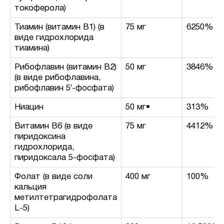
токоферола)
Тиамин (витамин B1) (в
75 мг
6250%
виде гидрохлорида
тиамина)
Рибофлавин (витамин B2)
50 мг
3846%
(в виде рибофлавина,
рибофлавин 5′-фосфата)
Ниацин
50 мг•
313%
Витамин B6 (в виде
75 мг
4412%
пиридоксина
гидрохлорида,
пиридоксала 5-фосфата)
Фолат (в виде соли
400 мг
100%
кальция
метилтетрагидрофолата
L-5)