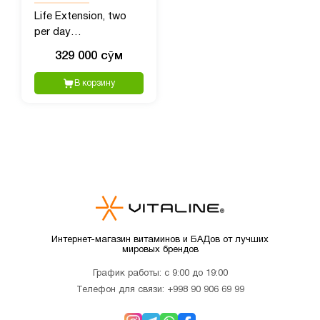
Life Extension, two
per day
мультивитамины для
329 000 сӯм
приема два раза в
день, 120 капсул
В корзину
Интернет-магазин витаминов и БАДов от лучших
мировых брендов
График работы: с 9:00 до 19:00
Телефон для связи:
+998 90 906 69 99