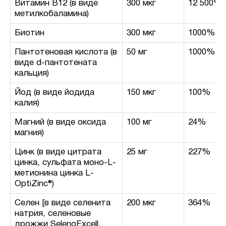
Витамин B12 (в виде
300 мкг
12 500%
метилкобаламина)
Биотин
300 мкг
1000%
Пантотеновая кислота (в
50 мг
1000%
виде d-пантотената
кальция)
Йод (в виде йодида
150 мкг
100%
калия)
Магний (в виде оксида
100 мг
24%
магния)
Цинк (в виде цитрата
25 мг
227%
цинка, сульфата моно-L-
метионина цинка L-
OptiZinc®)
Селен [в виде селенита
200 мкг
364%
натрия, селеновые
дрожжи SelenoExcell,