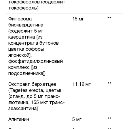
токоферолов (содержит
токоферолы)
Фитосома
15 мг
**
биокверцетина
(содержит 5 мг
кверцетина [из
концентрата бутонов
цветка софоры
японской],
фосфатидилхолиновый
комплекс [из
подсолнечника])
Экстракт бархатцев
11,12 мг
**
(Tagetes erecta, цветы)
[станд. до 5 мг транс-
лютеина, 155 мкг транс-
зеаксантина]
Апигенин
5 мг
**