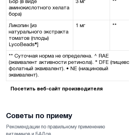
Бор (в виде
3 мг
**
аминокислотного хелата
бора)
Ликопин [из
1 мг
**
натурального экстракта
томатов (плоды)
LycoBeads®]
** Суточная норма не определена. ^ RAE
(эквивалент активности ретинола). ° DFE (пищевой
фолатный эквивалент). • NE (ниациновый
эквивалент).
Посетить веб-сайт производителя
Советы по приему
Рекомендации по правильному применению
витаминов и БАДов