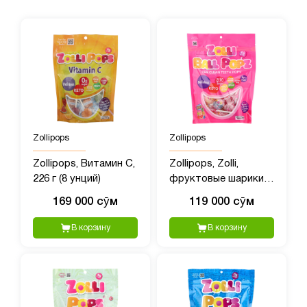
Zollipops
Zollipops
Zollipops, Витамин C,
Zollipops, Zolli,
226 г (8 унций)
фруктовые шарики,
147 г (5,2 унции)
169 000 сӯм
119 000 сӯм
В корзину
В корзину