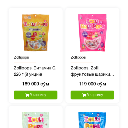
Zollipops
Zollipops
Zollipops, Витамин C,
Zollipops, Zolli,
226 г (8 унций)
фруктовые шарики,
147 г (5,2 унции)
169 000 сӯм
119 000 сӯм
В корзину
В корзину