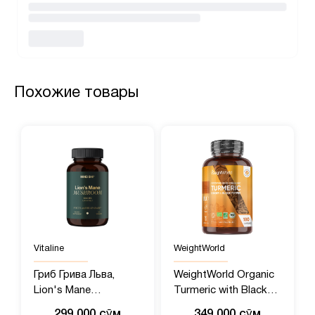
Похожие товары
Vitaline
WeightWorld
Гриб Грива Льва,
WeightWorld Organic
Lion's Mane
Turmeric with Black
Mushroom, Mind Shi,
pepper and Ginger
299 000 сӯм
349 000 сӯм