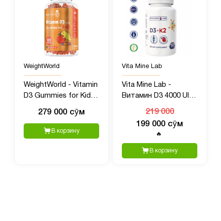
WeightWorld
Vita Mine Lab
WeightWorld - Vitamin
Vita Mine Lab -
D3 Gummies for Kids,
Витамин D3 4000 UI +
1000 UI, 120 шт
K2 100 mcg, 60 капсул
279 000 сӯм
219 000
199 000 сӯм
В корзину
🔥
В корзину