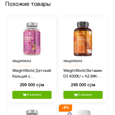
Похожие товары
WeightWorld
WeightWorld
WeightWorld Детский
WeightWorld Витамин
Кальций с
D3 4000IU + K2 (MK-7)
Витамином D3, 90
125mcg, 240
299 000 сӯм
249 000 сӯм
жевательных мишек
таблеток
В корзину
В корзину
-
9
%