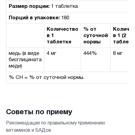
Размер порции:
1 таблетка
Порций в упаковке:
180
Количество
% от
Количе
в 1
суточной
в 1 (2
таблетке
нормы
таблетк
медь (в виде
4 мг
444%
8 мг
бисглицината
меди)
% СН = % от суточной нормы.
Советы по приему
Рекомендации по правильному применению
витаминов и БАДов