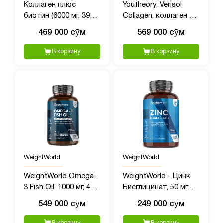
Коллаген плюс
Youtheory, Verisol
биотин (6000 мг, 390
Collagen, коллаген с
таблеток)
верисолом, 345
469 000 сӯм
569 000 сӯм
таблеток
В корзину
В корзину
WeightWorld
WeightWorld
WeightWorld Omega-
WeightWorld - Цинк
3 Fish Oil, 1000 мг, 400
Бисглицинат, 50 мг,
капсул
400 таблеток
549 000 сӯм
249 000 сӯм
В корзину
В корзину