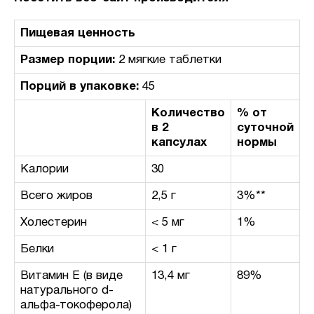
Пищевая ценность
Размер порции:
2 мягкие таблетки
Порций в упаковке:
45
Количество
% от
в 2
суточной
капсулах
нормы
Калории
30
Всего жиров
2,5 г
3%**
Холестерин
< 5 мг
1%
Белки
< 1 г
Витамин E (в виде
13,4 мг
89%
натурального d-
альфа-токоферола)