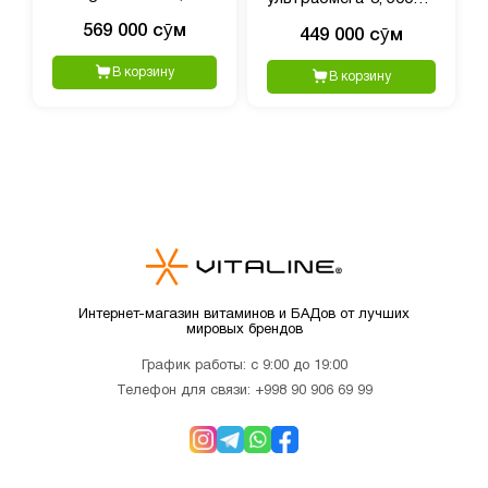
Triple Strength, 1250
ЭПК/250 ДГК, 180
569 000 сӯм
449 000 сӯм
мг, 150 мягких капсул
капсул, покрытых
кишечнорастворимой
В корзину
В корзину
оболочкой
Интернет-магазин витаминов и БАДов от лучших
мировых брендов
График работы: с 9:00 до 19:00
Телефон для связи:
+998 90 906 69 99