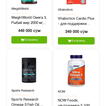
WeightWorld
Vitabiotics
WeightWorld Омега 3,
Vitabiotics Cardio Plus
Рыбий жир 2000 мг,
- для поддержки
240 мягких капсул
здоровья сердца
449 000 сӯм
349 000 сӯм
В корзину
В корзину
Sports Research
NOW
Sports Research
NOW Foods,
Omega-3 Fish Oil,
ультраомега-3, 500