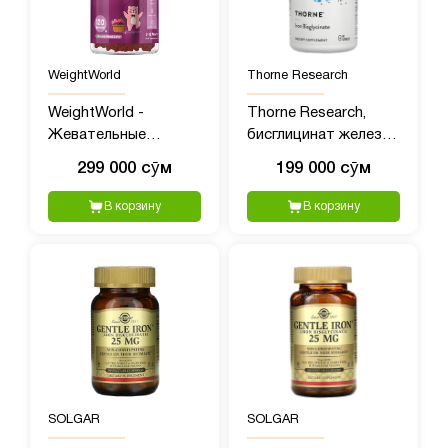
WeightWorld
Thorne Research
WeightWorld -
Thorne Research,
Жевательные
бисглицинат железа,
конфеты с Железом
60 капсул
299 000 сӯм
199 000 сӯм
и Витамином C для
детей, 120 шт
В корзину
В корзину
SOLGAR
SOLGAR