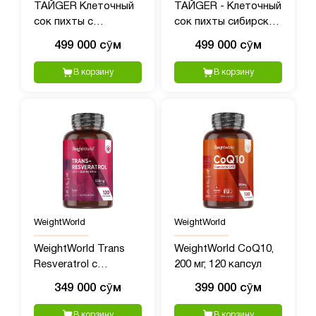
ТАЙGER Клеточный
ТАЙGER - Клеточный
сок пихты с
сок пихты сибирской
экстрактом родиолы
с полипренолами, 50?
499 000 сӯм
499 000 сӯм
- 50 мл
мл
В корзину
В корзину
WeightWorld
WeightWorld
WeightWorld Trans
WeightWorld CoQ10,
Resveratrol с
200 мг, 120 капсул
Кверцетином, 550 мг,
349 000 сӯм
399 000 сӯм
120 капсул
В корзину
В корзину