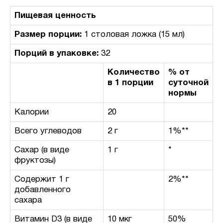
Пищевая ценность
Размер порции:
1 столовая ложка (15 мл)
Порций в упаковке:
32
Количество
% от
в 1 порции
суточной
нормы
Калории
20
Всего углеводов
2 г
1%**
Сахар (в виде
1 г
*
фруктозы)
Содержит 1 г
2%**
добавленного
сахара
Витамин D3 (в виде
10 мкг
50%