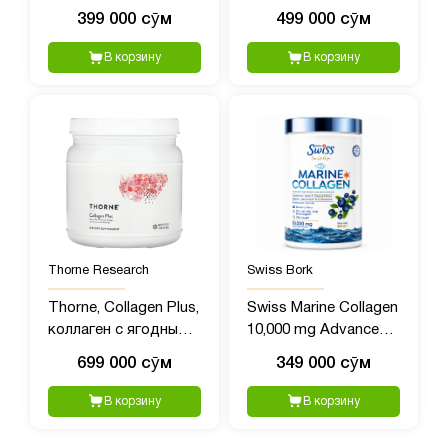
Добавка без глютена
колада, 473 мл
399 000 сӯм
499 000 сӯм
без ГМО
(16жидк. Унций)
В корзину
В корзину
Thorne Research
Swiss Bork
Thorne, Collagen Plus,
Swiss Marine Collagen
коллаген с ягодным
10,000 mg Advanced
вкусом, 495 г (1,09
Formula, 360 гр
699 000 сӯм
349 000 сӯм
фунта)
В корзину
В корзину