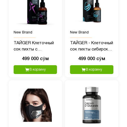
New Brand
New Brand
ТАЙGER Клеточный
ТАЙGER - Клеточный
сок пихты с
сок пихты сибирской
экстрактом родиолы
с полипренолами, 50?
499 000 сӯм
499 000 сӯм
- 50 мл
мл
В корзину
В корзину