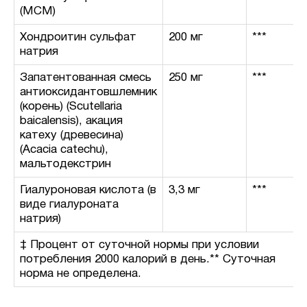
(МСМ)
Хондроитин сульфат
200 мг
***
натрия
Запатентованная смесь
250 мг
***
антиоксидантовшлемник
(корень) (Scutellaria
baicalensis), акация
катеху (древесина)
(Acacia catechu),
мальтодекстрин
Гиалуроновая кислота (в
3,3 мг
***
виде гиалуроната
натрия)
‡ Процент от суточной нормы при условии
потребления 2000 калорий в день.** Суточная
норма не определена.