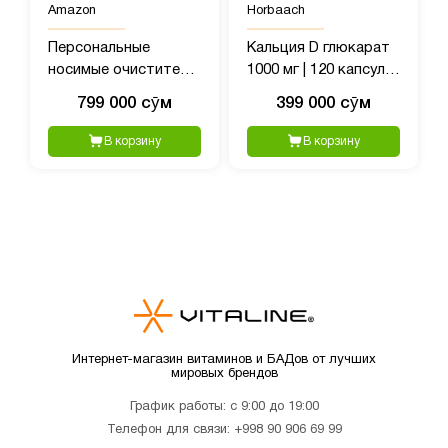
Amazon
Horbaach
Персональные
Кальция D глюкарат
носимые очистители
1000 мг | 120 капсул |
воздуха, переносной
Добавка без глютена
799 000 сӯм
399 000 сӯм
мини-очиститель
без ГМО
воздуха
В корзину
В корзину
Интернет-магазин витаминов и БАДов от лучших
мировых брендов
График работы: с 9:00 до 19:00
Телефон для связи:
+998 90 906 69 99