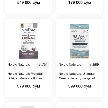
549 000 сӯм
179 000 сӯм
120 жевательных
мг, 30 капсул
мармеладок
Nordic Naturals
vt751
Nordic Naturals
vt569
Nordic Naturals Prenatal
Nordic Naturals, Ultimate
DHA, клубника - 830 мг
Omega Junior, для детей от
омега-3 + 400 МЕ витамина
6 до 12 лет, со вкусом
379 000 сӯм
399 000 сӯм
D3-90 в мягких гелях -
клубники, 340 мг, 90 мини-
поддерживает развитие
капсул
мозга у детей во время
беременности и лактации
срок годности 06/2028