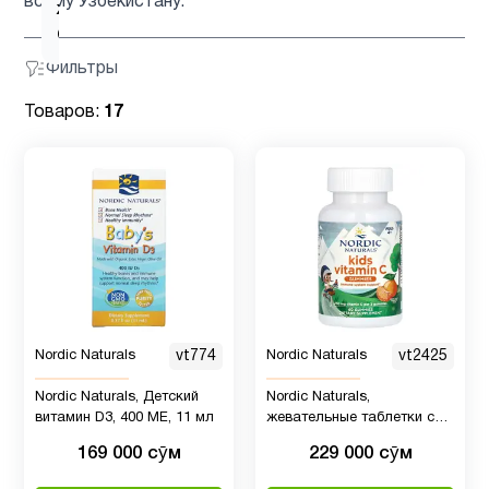
всему Узбекистану.
жир
14
Омега-3
Фильтры
Товаров:
17
Nordic Naturals
vt774
Nordic Naturals
vt2425
Nordic Naturals, Детский
Nordic Naturals,
витамин D3, 400 МЕ, 11 мл
жевательные таблетки с
витамином C для детей от
169 000 сӯм
229 000 сӯм
4 лет, 60 жевательных
таблеток (125 мг в 1