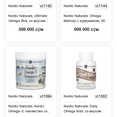
Nordic Naturals
vt1145
Nordic Naturals
vt1144
Nordic Naturals, Ultimate
Nordic Naturals, Omega
Omega Xtra, со вкусом
Memory с куркумином, 500
лимона, 1280 мг, 60 капсул
мг, 60 мягких таблеток
599 000 сӯм
699 000 сӯм
Nordic Naturals
vt1084
Nordic Naturals
vt1062
Nordic Naturals, Nordic
Nordic Naturals, Daily
Omega-3, лакомства со
Omega Kids, со вкусом
вкусом мандарина, 41 мг,
натуральных фруктов, 340