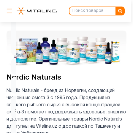
ногти и
5
волосы
Омега
3
11
(omega
3)
Омега-3
1
Nordic Naturals
Пожилым
5
Nordic Naturals - бренд из Норвегии, создающий
чистейшие омега‑3 с 1995 года. Продукция из
Рыбий
свежего рыбьего сырья с высокой концентрацией
13
жир
омега‑3 помогает поддерживать здоровье, энергию
и долголетие. Оригинальные товары Nordic Naturals
доступны на Vitaline.uz с доставкой по Ташкенту и
Рыбий