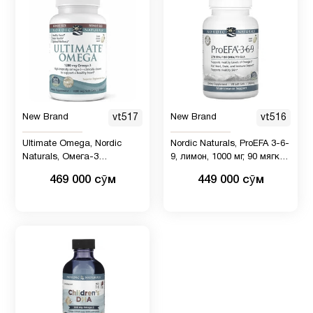
New Brand
vt517
New Brand
vt516
Ultimate Omega, Nordic
Nordic Naturals, ProEFA 3-6-
Naturals, Омега-3
9, лимон, 1000 мг, 90 мягких
очищенный со вкусом
таблеток
469 000 сӯм
449 000 сӯм
лимона, 1280 мг, 60 гелевых
капсул