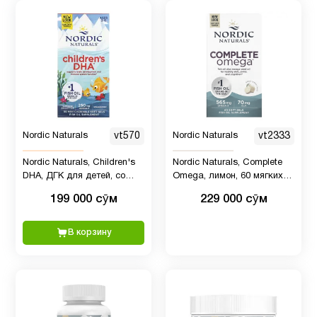
Nordic Naturals
vt570
Nordic Naturals
vt2333
Nordic Naturals, Children's
Nordic Naturals, Complete
DHA, ДГК для детей, со
Omega, лимон, 60 мягких
вкусом клубники, для
таблеток
199 000 сӯм
229 000 сӯм
детей 3–6 лет, 250 мг, 90
мини-капсул
В корзину