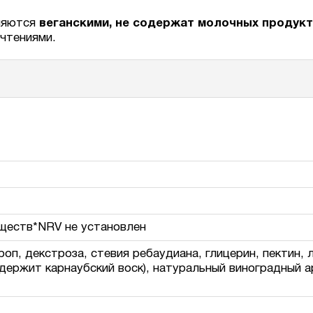
ляются
веганскими, не содержат молочных продукт
чтениями.
еществ
*NRV не установлен
роп, декстроза, стевия ребаудиана, глицерин, пектин, 
держит карнаубский воск), натуральный виноградный 