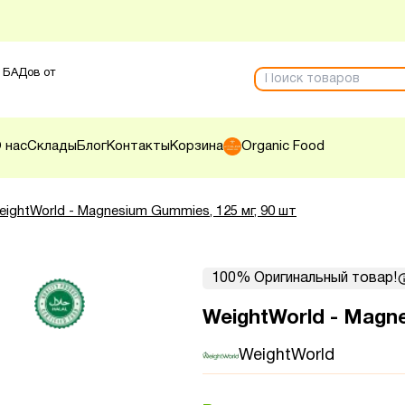
 БАДов от
 нас
Склады
Блог
Контакты
Корзина
Organic Food
eightWorld - Magnesium Gummies, 125 мг, 90 шт
100% Оригинальный товар!
WeightWorld - Magne
WeightWorld