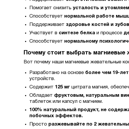
Помогает снизить
усталость и утомляе
Способствует
нормальной работе мыш
Поддерживает
здоровье костей и зубо
Участвует в
синтезе белка
и процессе
д
Способствует
нормальному психологич
Почему стоит выбрать магниевые 
Вот почему наши магниевые жевательные ко
Разработано на основе
более чем 19-ле
устройств.
Содержит
125 мг
цитрата магния, обеспе
Обладает
фруктовым, натуральным ви
таблеток или капсул с магнием.
100% натуральный продукт, не содер
побочных эффектов.
Просто
разжевывайте по 2 жевательны