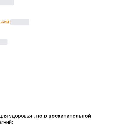
ький
:
для здоровья
, но в восхитительной
агний: