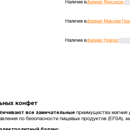
Наличие в
филиал Фидокор
:
Наличие в
филиал Максим Гор
Наличие в
филиал Новза
:
ьных конфет
печивают все замечательные
преимущества магния 
авления по безопасности пищевых продуктов (EFSA), м
электролитный баланс