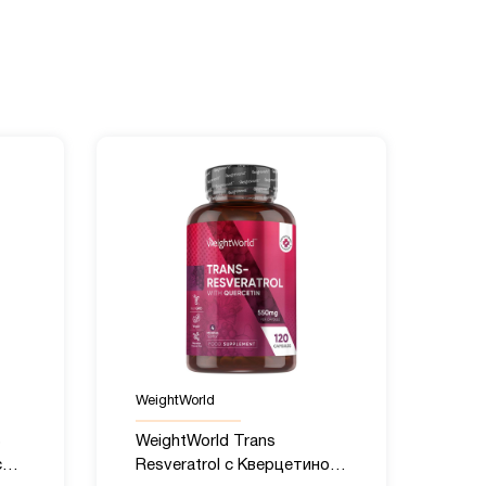
WeightWorld
WeightWorld Trans
g,
Resveratrol с Кверцетином,