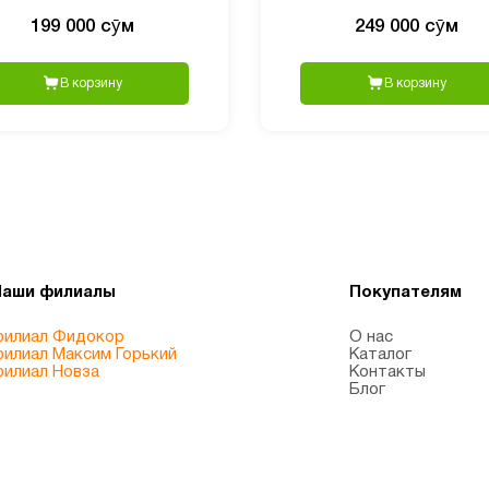
240 таблеток
199 000 сӯм
249 000 сӯм
В корзину
В корзину
Наши филиалы
Покупателям
илиал Фидокор
О нас
илиал Максим Горький
Каталог
илиал Новза
Контакты
Блог