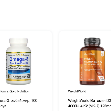
fornia Gold Nutrition
WeightWorld
га-3, рыбий жир, 100
WeightWorld Витамин D3
псул
4000IU + K2 (MK-7) 125mc