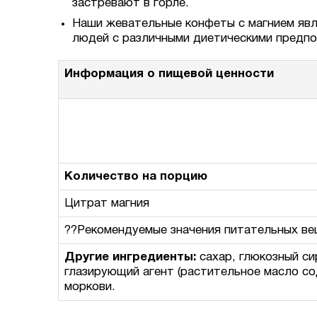
застревают в горле.
Наши жевательные конфеты с магнием яв
людей с различными диетическими предпо
Информация о пищевой ценности
Размер порции:
2 жевательные конфеты
Количество порций в упаковке:
45
Количество на порцию
Цитрат магния
??Рекомендуемые значения питательных в
Другие ингредиенты:
сахар, глюкозный си
глазирующий агент (растительное масло со
моркови.