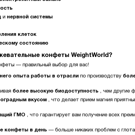
мость
ц
и
нервной системы
в
еления клеток
ескому состоянию
жевательные конфеты WeightWorld?
нфеты — правильный выбор для вас!
тнего опыта работы в отрасли
по производству
боле
чивая
более высокую биодоступность
, чем другие 
ноградным вкусом
, что делает прием магния приятны
жащий ГМО
, что гарантирует вам получение всех пре
е конфеты в день
— больше никаких проблем с глота