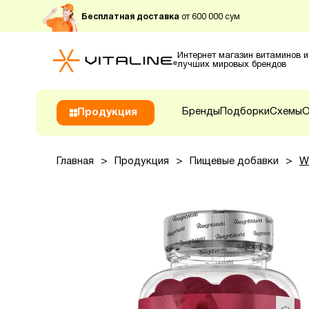
Бесплатная доставка
от 600 000 сум
Интернет магазин витаминов и
лучших мировых брендов
Бренды
Подборки
Схемы
О
Продукция
Главная
>
Продукция
>
Пищевые добавки
>
W