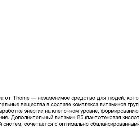
са от Thorne — незаменимое средство для людей, кот
ельные вещества в составе комплекса витаминов груп
выработке энергии на клеточном уровне, формировани
ния. Дополнительный витамин B5 (пантотеновая кислот
ой систем, сочетается с оптимально сбалансированны