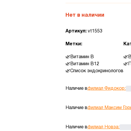
Нет в наличии
Артикул:
vt1553
Метки:
Ка
Витамин B
В
Витамин B12
П
Список эндокринологов
Наличие в
филиал Фидокор
:
Наличие в
филиал Максим Гор
Наличие в
филиал Новза
: