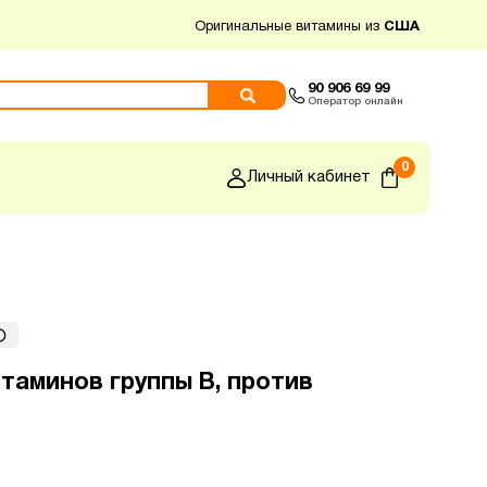
Оригинальные витамины из
США
90 906 69 99
Оператор онлайн
0
Личный кабинет
итаминов группы B, против