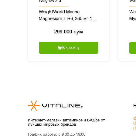
WeightWorld
Wei
WeightWorld Marine
Wei
Magnesium + B6, 360 мг, 180
Му
капсул
же
299 000 сӯм
Ино
та
В корзину
ф
Интернет-магазин витаминов и БАДов от
ф
лучших мировых брендов
ф
График работы: с 9:00 до 19:00