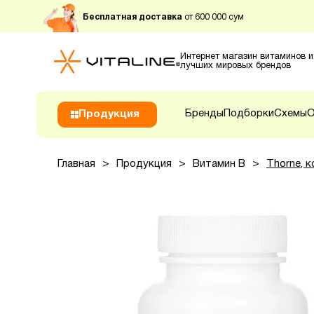
Бесплатная доставка
от 600 000 сум
Интернет магазин витаминов и
лучших мировых брендов
Бренды
Подборки
Схемы
О
Продукция
Главная
>
Продукция
>
Витамин B
>
Thorne, к