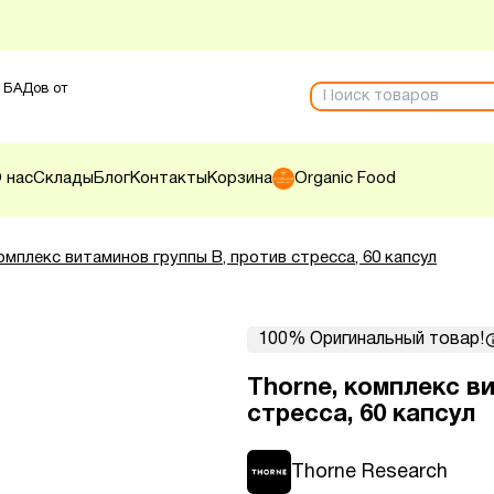
 БАДов от
 нас
Склады
Блог
Контакты
Корзина
Organic Food
омплекс витаминов группы B, против стресса, 60 капсул
100% Оригинальный товар!
Thorne, комплекс в
стресса, 60 капсул
Thorne Research