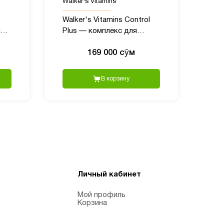
Walker's Vitamins
Walker's Vitamins Control
я
Plus — комплекс для
гормонального баланса и
169 000 сӯм
метаболизма, 90 капсул
В корзину
Личный кабинет
Мой профиль
Корзина