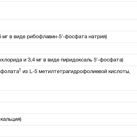
6 мг в виде рибофлавин-5′-фосфата натрия)
охлорида и 3,4 мг в виде пиридоксаль 5′-фосфата)
†
офолата
из L-5 метилтетрагидрофолиевой кислоты,
 кальция)