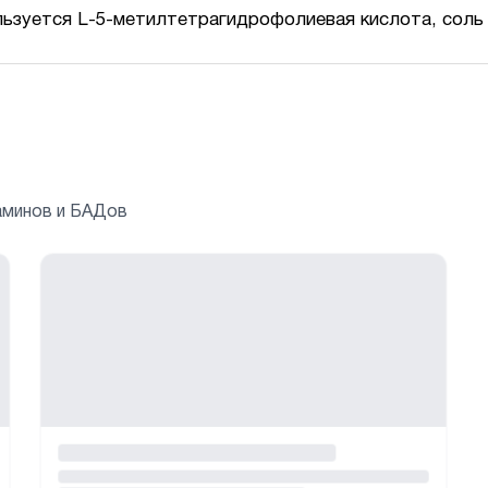
ьзуется L-5-метилтетрагидрофолиевая кислота, соль г
аминов и БАДов