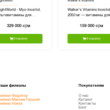
ghtWorld
Walker's Vitamins
ghtWorld - Myo-Inositol,
Walker's Vitamins Inositol
льтивитамины для
2050 мг — витамины дл
нщин с Мио
женского здоровья, 90
329 000 сӯм
159 000 сӯм
зитолом, 4000 мг, 120
капсул
блеток
В корзину
В корзину
Наши филиалы
Покупателям
илиал Фидокор
О нас
илиал Максим Горький
Каталог
илиал Новза
Контакты
Блог