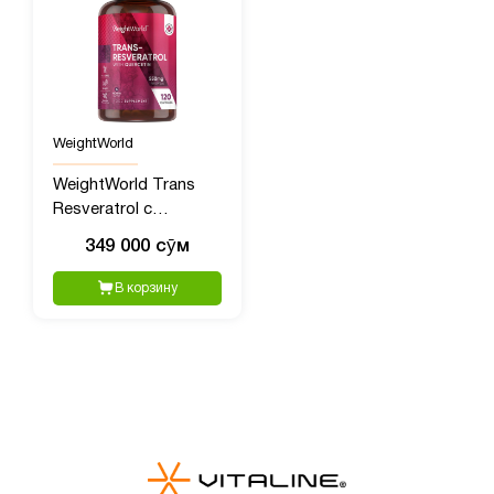
WeightWorld
WeightWorld Trans
Resveratrol с
Кверцетином, 550 мг,
349 000 сӯм
120 капсул
В корзину