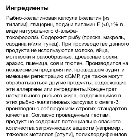
Ингредиенты
Рыбно-желатиновая капсула (желатин [из
тилапии], глицерин, вода) и витамин E (<0,1% в
виде натурального d-альфа-
токоферола). Содержит рыбу (треска, макрель,
сардина и/или тунец). При производстве данного
продукта не используются молоко, яйца,
моллюски и ракообразные, древесные орехи,
арахис, пшеница, соя и глютен. Производится на
независимом предприятии, прошедшем аудит и
имеющем регистрацию cGMP, где также могут
обрабатываться другие продукты, содержащие
эти аллергены или ингредиенты.Концентрат
натурального рыбьего жира, содержащийся в
этих рыбно-желатиновых капсулах с омега-3,
произведен с соблюдением строгих стандартов
качества. Согласно проведенным тестам,
продукт не содержит потенциально опасного
количества загрязняющих веществ (например,,
тяжелых металлов [ртути], полихлордифенилов