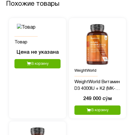
Похожие товары
Товар
Цена не указана
В корзину
WeightWorld
WeightWorld Витамин
D3 4000IU + K2 (MK-7)
125mcg, 240
249 000 сӯм
таблеток
В корзину