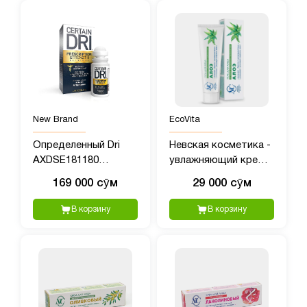
New Brand
EcoVita
Определенный Dri
Невская косметика -
AXDSE181180
увлажняющий крем
Клинический
для кожи с Алоэ, 40
169 000 сӯм
29 000 сӯм
роликовый
мл
антиперспирант
В корзину
В корзину
Prescription Strength,
1,20 унции